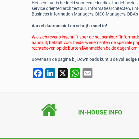
Het seminar is bedoeld voor eenieder die al actief bezig
service oriented architectuur. Informatiearchitecten, Ent
Business Information Managers, BICC Managers, DBA’s en
Aarzel daarom niet en schrijf u snel in!
Wie zich tevens inschrijft voor de het seminar “Informat
aansluit, betaalt voor beide evenementen de speciale pri
rechtsboven op de button [Aanmelden beide dagen] om u 
Bovenaan de pagina bij Downloads kunt u de
volledige
F
Li
X
W
E
a
n
h
m
c
k
at
ai
e
e
s
l
b
dI
A
IN-HOUSE INFO
o
n
p
o
p