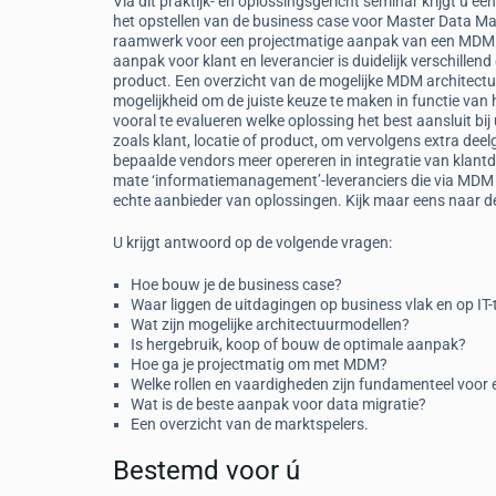
Via dit praktijk- en oplossingsgericht seminar krijgt u een
het opstellen van de business case voor Master Data 
raamwerk voor een projectmatige aanpak van een MDM 
aanpak voor klant en leverancier is duidelijk verschille
product. Een overzicht van de mogelijke MDM architectu
mogelijkheid om de juiste keuze te maken in functie va
vooral te evalueren welke oplossing het best aansluit bi
zoals klant, locatie of product, om vervolgens extra de
bepaalde vendors meer opereren in integratie van klantd
mate ‘informatiemanagement’-leveranciers die via MDM 
echte aanbieder van oplossingen. Kijk maar eens naar de
U krijgt antwoord op de volgende vragen:
Hoe bouw je de business case?
Waar liggen de uitdagingen op business vlak en op IT-
Wat zijn mogelijke architectuurmodellen?
Is hergebruik, koop of bouw de optimale aanpak?
Hoe ga je projectmatig om met MDM?
Welke rollen en vaardigheden zijn fundamenteel voo
Wat is de beste aanpak voor data migratie?
Een overzicht van de marktspelers.
Bestemd voor ú