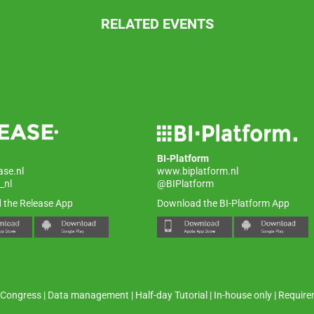
RELATED EVENTS
BI-Platform
ase.nl
www.biplatform.nl
_nl
@BIPlatform
 the Release App
Download the BI-Platform App
Congress
|
Data management
|
Half-day Tutorial
|
In-house only
|
Require