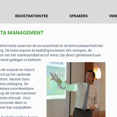
REGISTRATION FEE
SPEAKERS
VEN
ATA MANAGEMENT
id informatie waarvan de accuraatheid en de betrouwbaarheid een
g. De mate waarin de bedrijfsprocessen vlot verlopen, de
ten van het marktaandeel en/of winst zijn direct gerelateerd aan
ormatie gedegen te beheren.
 de waarde en risico’s
rd op het optimale
etten. Master Data
eze uitdaging. De
n nieuwe onomkeerbare
 op dit terrein hanteren
ecies inhoudt. Voor
concreet dient te
best kan aanpakken.