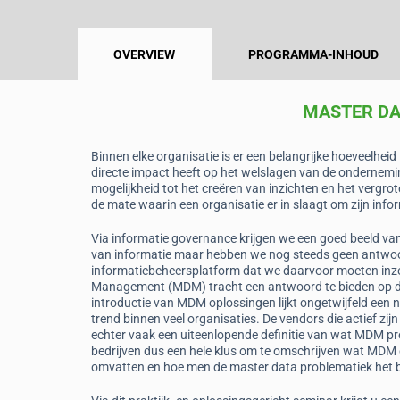
OVERVIEW
PROGRAMMA-INHOUD
MASTER D
Binnen elke organisatie is er een belangrijke hoeveelhe
directe impact heeft op het welslagen van de ondernemin
mogelijkheid tot het creëren van inzichten en het vergro
de mate waarin een organisatie er in slaagt om zijn inf
Via informatie governance krijgen we een goed beeld van
van informatie maar hebben we nog steeds geen antwoo
informatiebeheersplatform dat we daarvoor moeten inz
Management (MDM) tracht een antwoord te bieden op d
introductie van MDM oplossingen lijkt ongetwijfeld ee
trend binnen veel organisaties. De vendors die actief zijn
echter vaak een uiteenlopende definitie van wat MDM pr
bedrijven dus een hele klus om te omschrijven wat MDM 
omvatten en hoe men de master data problematiek het 