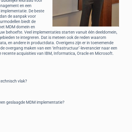
 duidelijke leidraad voor
Management en een
implementatie. De beste
nd dan de aanpak voor
urmodellen biedt de
n het MDM domein en
j uw behoefte. Veel implementaties starten vanuit één deeldomein,
elgebieden te integreren. Dat is meteen ook de reden waarom
ata, en andere in productdata. Overigens zijn er in toenemende
de overgang maken van een ‘infrastructuur’-leverancier naar een
 recente acquisities van IBM, Informatica, Oracle en Microsoft.
technisch vlak?
r een geslaagde MDM implementatie?