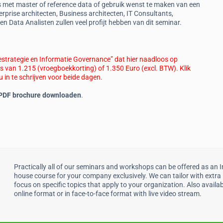
 is met master of reference data of gebruik wenst te maken van een
erprise architecten, Business architecten, IT Consultants,
 Data Analisten zullen veel profijt hebben van dit seminar.
iestrategie en Informatie Governance” dat hier naadloos op
js van 1.215 (vroegboekkorting) of 1.3
50 Euro (excl. BTW). Klik
in te schrijven voor beide dagen.
 PDF brochure downloaden
.
Practically all of our seminars and workshops can be offered as an I
house course for your company exclusively. We can tailor with extra
focus on specific topics that apply to your organization. Also availab
online format or in face-to-face format with live video stream.