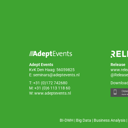
k
Adept Events
Release
KvK Den Haag: 56059825
www.rele
E:
seminars@adeptevents.nl
@Release
T: +31 (0)172 742680
Download
M: +31 (0)6 113 118 60
W:
www.adeptevents.nl
BI-DWH
|
Big Data
|
Business Analysis
|