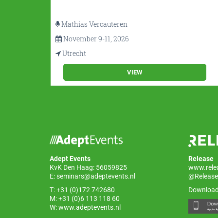
Mathias Vercauteren
November 9-11, 2026
Utrecht
VIEW
Adept Events
Release
KvK Den Haag: 56059825
www.rele
E:
seminars@adeptevents.nl
@Release
T: +31 (0)172 742680
Download
M: +31 (0)6 113 118 60
W:
www.adeptevents.nl