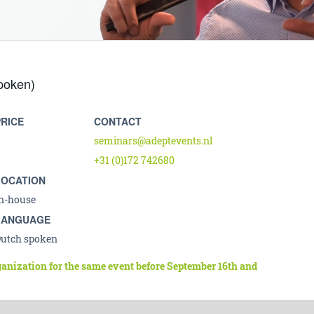
poken)
PRICE
CONTACT
seminars@adeptevents.nl
+31 (0)172 742680
LOCATION
n-house
LANGUAGE
utch spoken
ganization for the same event before September 16th and