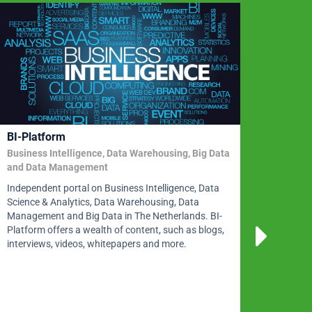
11-11
BI-Platform
Ontwe
Archi
Business Intelligence, Data Warehousing, Big Data
Stappe
and Data Management
Organiz
Independent portal on Business Intelligence, Data
embedd
Science & Analytics, Data Warehousing, Data
BI. Th
Management and Big Data in The Netherlands. BI-
design 
Platform offers a wealth of content, such as blogs,
studie
interviews, videos, whitepapers and more.
future-