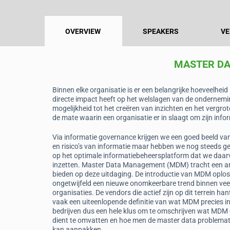
OVERVIEW
SPEAKERS
VE
MASTER D
Binnen elke organisatie is er een belangrijke hoeveelhe
directe impact heeft op het welslagen van de ondernemin
mogelijkheid tot het creëren van inzichten en het vergro
de mate waarin een organisatie er in slaagt om zijn inf
Via informatie governance krijgen we een goed beeld v
en risico’s van informatie maar hebben we nog steeds 
op het optimale informatiebeheersplatform dat we daa
inzetten. Master Data Management (MDM) tracht een a
bieden op deze uitdaging. De introductie van MDM oploss
ongetwijfeld een nieuwe onomkeerbare trend binnen vee
organisaties. De vendors die actief zijn op dit terrein ha
vaak een uiteenlopende definitie van wat MDM precies i
bedrijven dus een hele klus om te omschrijven wat MDM
dient te omvatten en hoe men de master data problemat
kan aanpakken.