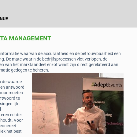
NUE
ATA MANAGEMENT
id informatie waarvan de accuraatheid en de betrouwbaarheid een
g. De mate waarin de bedrijfsprocessen vlot verlopen, de
ten van het marktaandeel en/of winst zijn direct gerelateerd aan
ormatie gedegen te beheren.
an de waarde
geen antwoord
rvoor moeten
ntwoord te
ingen lijkt
l
nteren echter
nhoudt. Voor
 concreet
iek het best