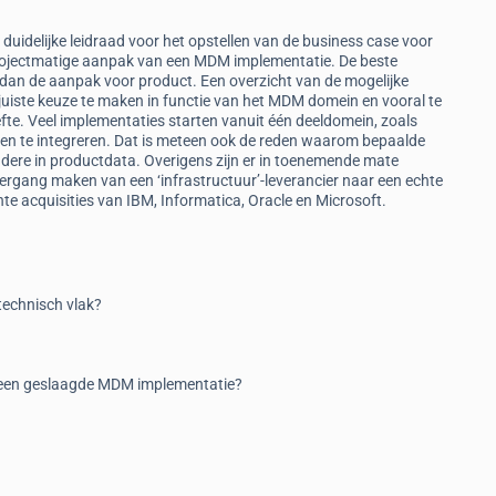
n duidelijke leidraad voor het opstellen van de business case voor
jectmatige aanpak van een MDM implementatie. De beste
nd dan de aanpak voor product. Een overzicht van de mogelijke
uiste keuze te maken in functie van het MDM domein en vooral te
efte. Veel implementaties starten vanuit één deeldomein, zoals
eden te integreren. Dat is meteen ook de reden waarom bepaalde
ndere in productdata. Overigens zijn er in toenemende mate
rgang maken van een ‘infrastructuur’-leverancier naar een echte
te acquisities van IBM, Informatica, Oracle en Microsoft.
technisch vlak?
r een geslaagde MDM implementatie?