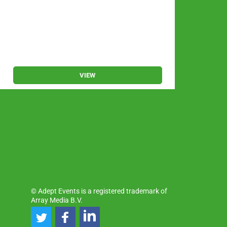
Rick
Nov
Utre
VIEW
© Adept Events is a registered trademark of
Array Media B.V.