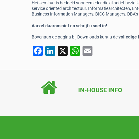
Het seminar is bedoeld voor eenieder die al actief bezig
service oriented architectuur. Informatiearchitecten, Ent
Business Information Managers, BICC Managers, DBA’s en
Aarzel daarom niet en schrijf u snel in!
Bovenaan de pagina bij Downloads kunt u de
volledige
F
Li
X
W
E
a
n
h
m
c
k
at
ai
e
e
s
l
b
dI
A
IN-HOUSE INFO
o
n
p
o
p
k