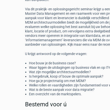
Via dit praktijk- en oplossingsgericht seminar krijgt u ee
Master Data Management en een raamwerk voor een pro
aanpak voor klant en leverancier is duidelijk verschille
MDM architectuurmodellen biedt de mogelijkheid om de j
evalueren welke oplossing het best aansluit bij uw beho
klant, locatie of product, om vervolgens extra deelgebi
vendors meer opereren in integratie van klantdata, en a
‘informatiemanagement’-leveranciers die via MDM de ove
aanbieder van oplossingen. Kijk maar eens naar de recen
U krijgt antwoord op de volgende vragen:
Hoe bouw je de business case?
Waar liggen de uitdagingen op business vlak en op IT-
Wat zijn mogelijke architectuurmodellen?
Is hergebruik, koop of bouw de optimale aanpak?
Hoe ga je projectmatig om met MDM?
Welke rollen en vaardigheden zijn fundamenteel voo
Wat is de beste aanpak voor data migratie?
Een overzicht van de marktspelers.
Bestemd voor ú