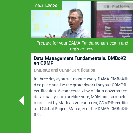
09-11-2026
Prepare for your DAMA Fundamentals exam and
register now!
Data Management Fundamentals: DMBoK2
en CDMP
DMBoK2 and CDMP Certification
BI,
In three days you will master every DAMA-DMBoK®
riven
discipline and lay the groundwork for your CDMP®
s,
certification. A connected view of data governance,
ase
data quality, data architecture, MDM and so much
g a new
more. Led by Mathias Vercauteren, CDMP®-certified
and Global Project Manager of the DAMA-DMBoK®
3.0.