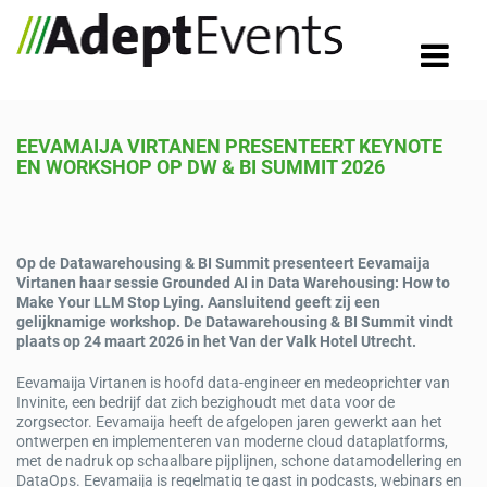
EEVAMAIJA VIRTANEN PRESENTEERT KEYNOTE
EN WORKSHOP OP DW & BI SUMMIT 2026
Op de Datawarehousing & BI Summit presenteert Eevamaija
Virtanen haar sessie Grounded AI in Data Warehousing: How to
Make Your LLM Stop Lying. Aansluitend geeft zij een
gelijknamige workshop. De Datawarehousing & BI Summit vindt
plaats op 24 maart 2026 in het Van der Valk Hotel Utrecht.
Eevamaija Virtanen is hoofd data-engineer en medeoprichter van
Invinite, een bedrijf dat zich bezighoudt met data voor de
zorgsector. Eevamaija heeft de afgelopen jaren gewerkt aan het
ontwerpen en implementeren van moderne cloud dataplatforms,
met de nadruk op schaalbare pijplijnen, schone datamodellering en
DataOps. Eevamaija is regelmatig te gast in podcasts, webinars en