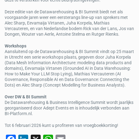
deze te versterken voor echte bedrijfsomgevingen.
Deze editie van de Datawarehousing & BI Summit biedt net als
voorgaande jaren weer een eersterangs line-up van sprekers met
Alec Sharp, Eevamaija Virtanen, Juha Korpela, Mathias
Vercauteren, en van Nederlandse bodem Rick van der Lans, Jos van
Dongen, Wouter van Aerle, Antoine Stelma en Rutger Rienks.
Workshops
Aansluitend op de Datawarehousing & BI Summit vindt op 25 maart
in Utrecht een serie workshops plaats, gegeven door Juha Korpela
(Data Mesh Information Architecture: modeling data products and
domains), Eevamaija Virtanen (Grounded AI in Data Warehousing:
How to Make Your LLM Stop Lying), Mathias Vercauteren (AI
Governance, Responsible AI en Data Governance: Connecting the
Dots) en Alec Sharp (Concept Modelling for Business Analysts).
Over DW & BI Summit
De Datawarehousing & Business Intelligence Summit wordt jaarlijks
georganiseerd door Adept Events en is inhoudelijk verbonden aan
BI-Platform.nl.
Tot 6 februari 2026 kunt u profiteren van vroegboekkorting!