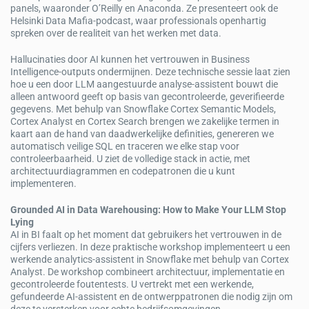
panels, waaronder O’Reilly en Anaconda. Ze presenteert ook de
Helsinki Data Mafia-podcast, waar professionals openhartig
spreken over de realiteit van het werken met data.
Hallucinaties door AI kunnen het vertrouwen in Business
Intelligence-outputs ondermijnen. Deze technische sessie laat zien
hoe u een door LLM aangestuurde analyse-assistent bouwt die
alleen antwoord geeft op basis van gecontroleerde, geverifieerde
gegevens. Met behulp van Snowflake Cortex Semantic Models,
Cortex Analyst en Cortex Search brengen we zakelijke termen in
kaart aan de hand van daadwerkelijke definities, genereren we
automatisch veilige SQL en traceren we elke stap voor
controleerbaarheid. U ziet de volledige stack in actie, met
architectuurdiagrammen en codepatronen die u kunt
implementeren.
Grounded AI in Data Warehousing: How to Make Your LLM Stop
Lying
AI in BI faalt op het moment dat gebruikers het vertrouwen in de
cijfers verliezen. In deze praktische workshop implementeert u een
werkende analytics-assistent in Snowflake met behulp van Cortex
Analyst. De workshop combineert architectuur, implementatie en
gecontroleerde foutentests. U vertrekt met een werkende,
gefundeerde AI-assistent en de ontwerppatronen die nodig zijn om