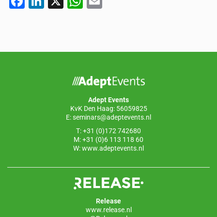
F
Li
X
W
E
a
n
h
m
c
k
at
ail
e
e
s
b
dI
A
o
n
p
o
p
Adept Events
k
KvK Den Haag: 56059825
E:
seminars@adeptevents.nl
T: +31 (0)172 742680
M: +31 (0)6 113 118 60
W:
www.adeptevents.nl
Release
www.release.nl