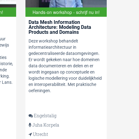
n!
Hands-on workshop - schrijf nu in!
Data Mesh Information
Architecture: Modeling Data
Products and Domains
uur
Deze workshop behandelt
ewijs
informatiearchitectuur in
gedecentraliseerde dataomgevingen.
ties
Er wordt gekeken naar hoe domeinen
istorie,
data documenteren en delen en er
ende
wordt ingegaan op conceptuele en
king.
logische modellering voor duidelijkheid
r Lans.
en interoperabiliteit. Met praktische
oefeningen.
Engelstalig
Juha Korpela
Utrecht