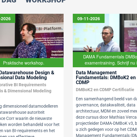
 DAG
WORKSHOP
-2026
09-11-2026
DAMA Fundamentals DMB
Praktische workshop.
examentraining. Schrijf nu 
 Datawarehouse Design &
Data Management
sional Data Modeling
Fundamentals: DMBoK2 en
CDMP
orative BI Requirements
DMBoK2 en CDMP Certificatie
is & Dimensional Modeling
e
Een samenhangend beeld van d
governance, datakwaliteit, data
ng dimensioneel datamodelleren
architectuur, MDM en zoveel mee
atawarehouse autoriteit
deze cursus door Mathias Verca
ce Corr waarin de nieuwste
projectleider DAMA-DMBoK v3, b
eken worden behandeld voor het
u zich gedegen voor op het CDM
en van BI-requirements en het
Management Fundamentals (D
pen van effectieve