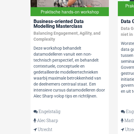
Prak
Praktische hands-on workshop
Business-oriented Data
Data 
Modelling Masterclass
Data G
Balancing Engagement, Agility, and
niet i
Complexity
Worste
Deze workshop behandelt
data g
datamodelleren vanuit een non-
tussen
technisch perspectief, en behandelt
semina
contextuele, conceptuele en
Governa
gedetailleerde modelleertechnieken
gestru
waarbij maximale betrokkenheid van
initiat
de deelnemers centraal staat. Een
govern
intensieve cursus datamodelleren door
en uit 
Alec Sharp volop tips en richtlijnen.
Engelstalig
Enge
Alec Sharp
Math
Utrecht
Utre