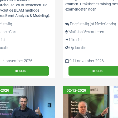
examen. Praktische training met
rehouse- en BI-systemen. De
examenoefeningen.
 volgt de BEAM methode
ess Event Analysis & Modeling).
lstalig
Engelstalig (of Nederlands)
ence Corr
Mathias Vercauteren
cht
Utrecht
ocatie
Op locatie
m 4 november 2026
9-11 november 2026
BEKIJK
BEKIJK
-2026
02-12-2026