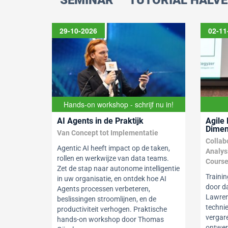
SEMINAR
TUTORIAL HALVE
29-10-2026
02-11
Hands-on workshop - schrijf nu in!
AI Agents in de Praktijk
Agile
Dimen
Van Concept tot Implementatie
Collab
Agentic AI heeft impact op de taken,
Analys
rollen en werkwijze van data teams.
Cours
Zet de stap naar autonome intelligentie
Traini
in uw organisatie, en ontdek hoe AI
door d
Agents processen verbeteren,
Lawren
beslissingen stroomlijnen, en de
techni
productiviteit verhogen. Praktische
vergar
hands-on workshop door Thomas
ontwer