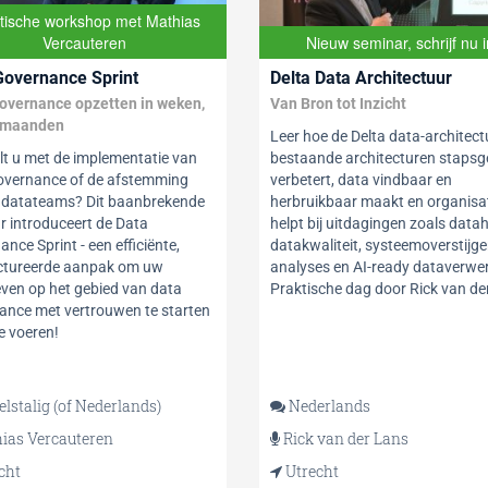
tische workshop met Mathias
Vercauteren
Nieuw seminar, schrijf nu i
Governance Sprint
Delta Data Architectuur
overnance opzetten in weken,
Van Bron tot Inzicht
n maanden
Leer hoe de Delta data-architect
lt u met de implementatie van
bestaande architecturen stapsg
overnance of de afstemming
verbetert, data vindbaar en
 datateams? Dit baanbrekende
herbruikbaar maakt en organisa
r introduceert de Data
helpt bij uitdagingen zoals datah
nce Sprint - een efficiënte,
datakwaliteit, systeemoverstijg
ctureerde aanpak om uw
analyses en AI-ready dataverwer
ieven op het gebied van data
Praktische dag door Rick van de
ance met vertrouwen te starten
te voeren!
lstalig (of Nederlands)
Nederlands
ias Vercauteren
Rick van der Lans
cht
Utrecht