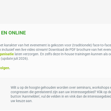
 EN ONLINE
het karakter van het evenement is gekozen voor (traditionele) face-to-fac
den inclusief een live video stream! Download de PDF brochure van het eve
ganisatie
laten verzorgen. En zelfs deze In-house trainingen kunnen als
 (update juli 2026).
volgen
.
Wilt u op de hoogte gehouden worden over seminars, workshops 
congressen die gerelateerd zijn aan uw interessegebied? Klik op d
button 'Aanmelden', vul de velden in en vink dan de interessegebie
uw keuze aan.