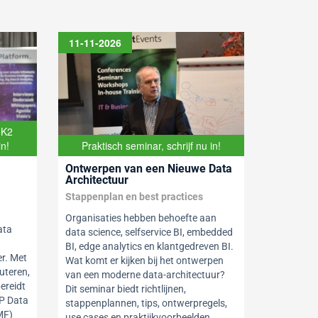
11-11-2026
oK2
in!
Praktisch seminar, schrijf nu in!
Ontwerpen van een Nieuwe Data
Architectuur
Stappenplan en best practices
Organisaties hebben behoefte aan
ata
data science, selfservice BI, embedded
BI, edge analytics en klantgedreven BI.
r. Met
Wat komt er kijken bij het ontwerpen
uteren,
van een moderne data-architectuur?
ereidt
Dit seminar biedt richtlijnen,
P Data
stappenplannen, tips, ontwerpregels,
MF)
use cases en praktijkvoorbeelden.