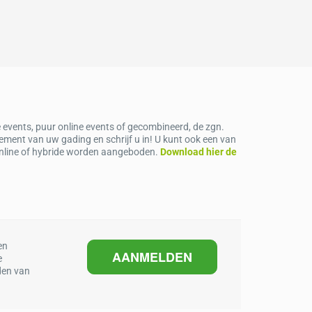
e events, puur online events of gecombineerd, de zgn.
nement van uw gading en schrijf u in! U kunt ook een van
 online of hybride worden aangeboden.
Download hier de
en
AANMELDEN
e
den van