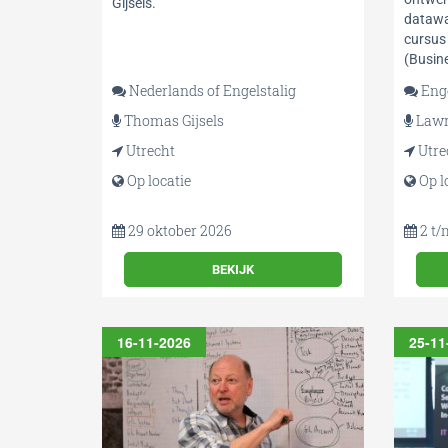
Gijsels.
datawa
cursus
(Busin
Nederlands of Engelstalig
Enge
Thomas Gijsels
Lawr
Utrecht
Utre
Op locatie
Op l
29 oktober 2026
2 t/
BEKIJK
16-11-2026
25-11