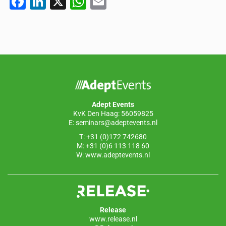
F
Li
X
W
E
a
n
h
m
c
k
at
ail
e
e
s
b
dI
A
o
n
p
o
p
Adept Events
k
KvK Den Haag: 56059825
E:
seminars@adeptevents.nl
T: +31 (0)172 742680
M: +31 (0)6 113 118 60
W:
www.adeptevents.nl
Release
www.release.nl