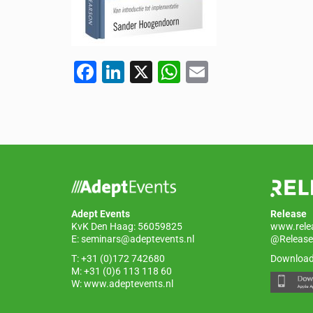
F
Li
X
W
E
a
n
h
m
c
k
at
ail
e
e
s
b
dI
A
o
n
p
o
p
Adept Events
Release
k
KvK Den Haag: 56059825
www.rele
E:
seminars@adeptevents.nl
@Release
T: +31 (0)172 742680
Download
M: +31 (0)6 113 118 60
W:
www.adeptevents.nl