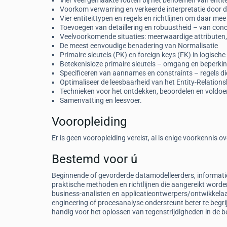
Vier veel gemaakte fouten bij het benoemen van entite
Voorkom verwarring en verkeerde interpretatie door dui
Vier entiteittypen en regels en richtlijnen om daar me
Toevoegen van detaillering en robuustheid – van con
Veelvoorkomende situaties: meerwaardige attributen, 
De meest eenvoudige benadering van Normalisatie
Primaire sleutels (PK) en foreign keys (FK) in logisch
Betekenisloze primaire sleutels – omgang en beperki
Specificeren van aannames en constraints – regels die
Optimaliseer de leesbaarheid van het Entity-Relation
Technieken voor het ontdekken, beoordelen en voldo
Samenvatting en leesvoer.
Vooropleiding
Er is geen vooropleiding vereist, al is enige voorkennis
Bestemd voor ú
Beginnende of gevorderde datamodelleerders, informatie
praktische methoden en richtlijnen die aangereikt worde
business-analisten en applicatieontwerpers/ontwikkela
engineering of procesanalyse ondersteunt beter te begr
handig voor het oplossen van tegenstrijdigheden in de bed