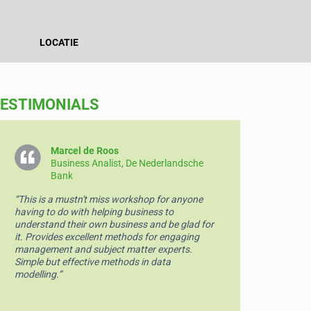
LOCATIE
ESTIMONIALS
Marcel de Roos
Ro
Business Analist, De Nederlandsche
In
Bank
“Mindblowi
“This is a mustn't miss workshop for anyone
having to do with helping business to
understand their own business and be glad for
it. Provides excellent methods for engaging
management and subject matter experts.
Simple but effective methods in data
modelling.”