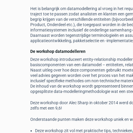
Het is belangrijk om datamodellering al vroeg in het requ
traject toe te passen zodat analisten en klanten een ge
begrip krijgen van de verschillende entiteiten (bijvoorbeel
Product, Onderdeel etc.), die toegepast worden in de be
informatiesystemen inclusief de onderlinge samenhang e
Daarnaast worden tegenstrijdige terminologieën en ass
applicatieontwikkeling, pakketselectie en -implementatie
De workshop datamodelleren
Deze workshop introduceert entity-relationship modeller
basiscomponenten van een datamodel – entiteiten, relati
Naast uitleg over hoe deze componenten gebruikt moete
veel advies gegeven worden over het proces van het mak
inclusief specifieke methodes om non-technische materi
De inhoud van de workshop wordt gepresenteerd binnen de
opgesplitste data-modelleringmethodologie wat een ste
Deze workshop door Alec Sharp in oktober 2014 werd doo
zelfs met een 9,6!
Onderstaande punten maken deze workshop uniek en w
Deze workshop zit vol met praktische tips, technieken, “