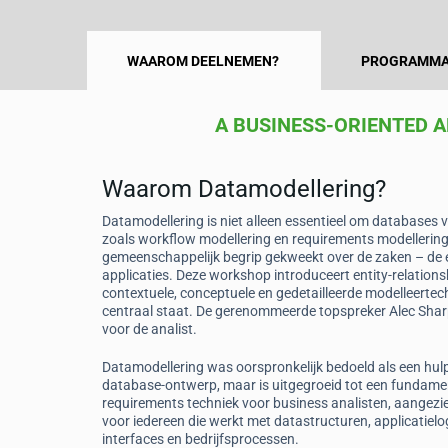
WAAROM DEELNEMEN?
PROGRAMMA
A BUSINESS-ORIENTED 
Waarom Datamodellering?
Josien Heijn
Datamodellering is niet alleen essentieel om databases 
nt,
Information Analyst, NautaDuti
zoals workflow modellering en requirements modellering 
gemeenschappelijk begrip gekweekt over de zaken – de e
h to business/data
“Alec makes you forget it's complex stuff
applicaties. Deze workshop introduceert entity-relation
talking about.”
contextuele, conceptuele en gedetailleerde modelleerte
centraal staat. De gerenommeerde topspreker Alec Sharp s
voor de analist.
Datamodellering was oorspronkelijk bedoeld als een hul
database-ontwerp, maar is uitgegroeid tot een fundame
requirements techniek voor business analisten, aangezie
voor iedereen die werkt met datastructuren, applicatielo
interfaces en bedrijfsprocessen.