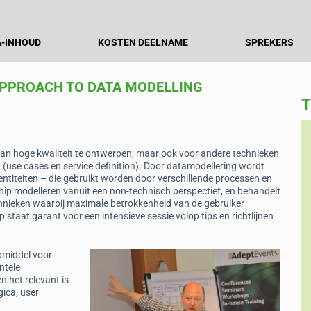
-INHOUD
KOSTEN DEELNAME
SPREKERS
APPROACH TO DATA MODELLING
T
Broderick Roelf
van hoge kwaliteit te ontwerpen, maar ook voor andere technieken
lh NV
Data Engineer, De Nederlandsche
(use cases en service definition). Door datamodellering wordt
Bank
ntiteiten – die gebruikt worden door verschillende processen en
 you're
ship modelleren vanuit een non-technisch perspectief, en behandelt
“Brilliant, unique presentation on conceptual
chnieken waarbij maximale betrokkenheid van de gebruiker
modelling. All disparate information on data
taat garant voor een intensieve sessie volop tips en richtlijnen
modelling brought together and explained
clearly for the first time ever.”
pmiddel voor
ntele
n het relevant is
gica, user