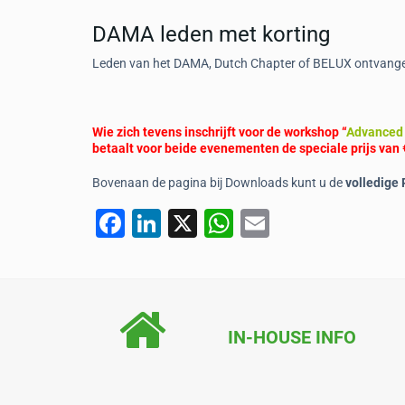
DAMA leden met korting
Leden van het DAMA, Dutch Chapter of BELUX ontvange
Wie zich tevens inschrijft voor de workshop “
Advanced 
betaalt voor beide evenementen de speciale prijs van €
Bovenaan de pagina bij Downloads kunt u de
volledige
F
Li
X
W
E
a
n
h
m
c
k
at
ai
e
e
s
l
b
dI
A
IN-HOUSE INFO
o
n
p
o
p