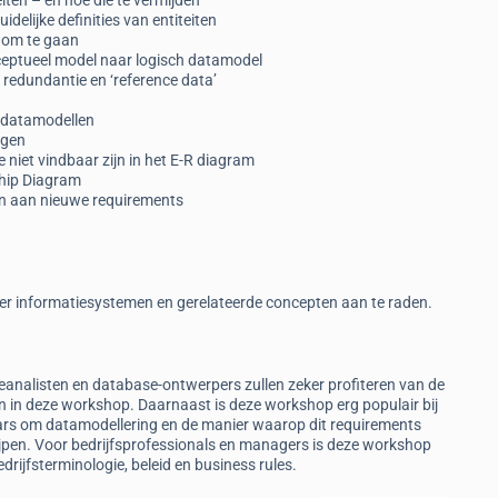
iten – en hoe die te vermijden
delijke definities van entiteiten
e om te gaan
ceptueel model naar logisch datamodel
redundantie en ‘reference data’
e datamodellen
ngen
 niet vindbaar zijn in het E-R diagram
ship Diagram
en aan nieuwe requirements
 over informatiesystemen en gerelateerde concepten aan te raden.
analisten en database-ontwerpers zullen zeker profiteren van de
n in deze workshop. Daarnaast is deze workshop erg populair bij
ars om datamodellering en de manier waarop dit requirements
ijpen. Voor bedrijfsprofessionals en managers is deze workshop
rijfsterminologie, beleid en business rules.