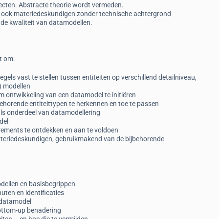
jecten. Abstracte theorie wordt vermeden.
dat ook materiedeskundigen zonder technische achtergrond
or de kwaliteit van datamodellen.
t om:
els vast te stellen tussen entiteiten op verschillend detailniveau,
) modellen
ontwikkeling van een datamodel te initiëren
behorende entiteittypen te herkennen en toe te passen
 als onderdeel van datamodellering
del
irements te ontdekken en aan te voldoen
ateriedeskundigen, gebruikmakend van de bijbehorende
odellen en basisbegrippen
buten en identificaties
 datamodel
ottom-up benadering