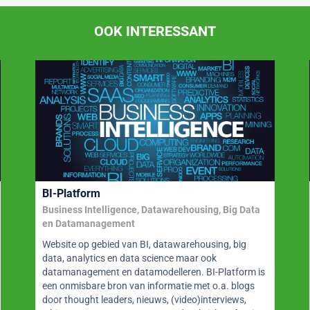
OOK INTERESSANT
BI-Platform
Business Intelligence, Datawarehousing, Big Data
en Datamanagement
Website op gebied van BI, datawarehousing, big
data, analytics en data science maar ook
datamanagement en datamodelleren. BI-Platform is
een onmisbare bron van informatie met o.a. blogs
door thought leaders, nieuws, (video)interviews,