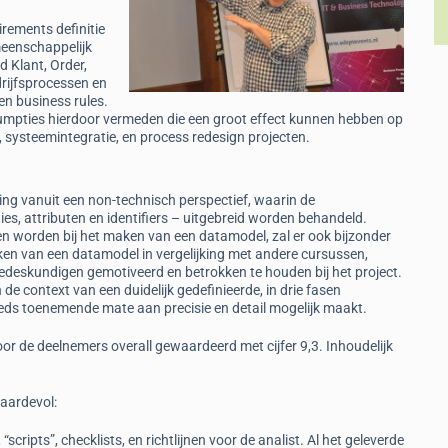
irements definitie
meenschappelijk
d Klant, Order,
drijfsprocessen en
n business rules.
umpties hierdoor vermeden die een groot effect kunnen hebben op
, systeemintegratie, en process redesign projecten.
ing vanuit een non-technisch perspectief, waarin de
es, attributen en identifiers – uitgebreid worden behandeld.
n worden bij het maken van een datamodel, zal er ook bijzonder
en van een datamodel in vergelijking met andere cursussen,
edeskundigen gemotiveerd en betrokken te houden bij het project.
 context van een duidelijk gedefinieerde, in drie fasen
eds toenemende mate aan precisie en detail mogelijk maakt.
r de deelnemers overall gewaardeerd met cijfer 9,3. Inhoudelijk
aardevol:
scripts”, checklists, en richtlijnen voor de analist. Al het geleverde