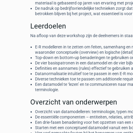
materiaal is gebaseerd op jaren van ervaring met pro
De nadruk op bedrijfsvriendelijke technieken zorgt 
betrokken blijven bij het project, wat essentieel is vo
Leerdoelen
Na afloop van deze workshop zijn de deelnemers in staa
E-R modelleren in te zetten om feiten, samenhang en reg
waaronder conceptuele (overview) en logische (detail
Top-down en bottom-up benaderingen te gebruiken om 
De vier basispatronen in een datamodel en de vier bij
Definities en aannames (rules) effectief te gebruiken
Datanormalisatie intuïtief toe te passen in een E-R mo
Diverse technieken toe te passen om addtionele requ
Een datamodel te ‘lezen’ en te communiceren naar m
terminologie.
Overzicht van onderwerpen
Overzicht van datamodelleren: terminologie, typen m
De essentiële componenten – entiteiten, relaties, attri
Een drie-fasen benadering voor het opzetten van een
Starten met een conceptueel datamodel vanuit een b