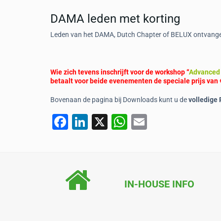
DAMA leden met korting
Leden van het DAMA, Dutch Chapter of BELUX ontvange
Wie zich tevens inschrijft voor de workshop “
Advanced 
betaalt voor beide evenementen de speciale prijs van €
Bovenaan de pagina bij Downloads kunt u de
volledige
F
Li
X
W
E
a
n
h
m
c
k
at
ai
e
e
s
l
b
dI
A
IN-HOUSE INFO
o
n
p
o
p