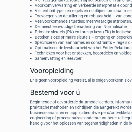
Vier veel gemaakte fouten bij het benoemen van entite
Voorkom verwarring en verkeerde interpretatie door dui
Vier entiteittypen en regels en richtlijnen om daar me
Toevoegen van detaillering en robuustheid – van con
Veelvoorkomende situaties: meerwaardige attributen, 
De meest eenvoudige benadering van Normalisatie
Primaire sleutels (PK) en foreign keys (FK) in logisch
Betekenisloze primaire sleutels – omgang en beperki
Specificeren van aannames en constraints – regels die
Optimaliseer de leesbaarheid van het Entity-Relation
Technieken voor het ontdekken, beoordelen en voldo
Samenvatting en leesvoer.
Vooropleiding
Er is geen vooropleiding vereist, al is enige voorkennis
Bestemd voor ú
Beginnende of gevorderde datamodelleerders, informatie
praktische methoden en richtlijnen die aangereikt worde
business-analisten en applicatieontwerpers/ontwikkela
engineering of procesanalyse ondersteunt beter te begr
handig voor het oplossen van tegenstrijdigheden in de bed