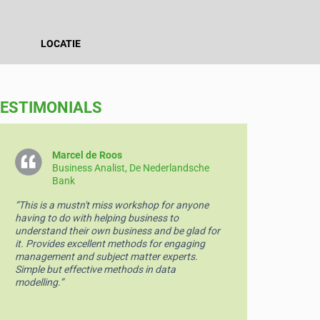
LOCATIE
ESTIMONIALS
Marcel de Roos
Ro
Business Analist, De Nederlandsche
In
Bank
“Mindblowi
“This is a mustn't miss workshop for anyone
having to do with helping business to
understand their own business and be glad for
it. Provides excellent methods for engaging
management and subject matter experts.
Simple but effective methods in data
modelling.”