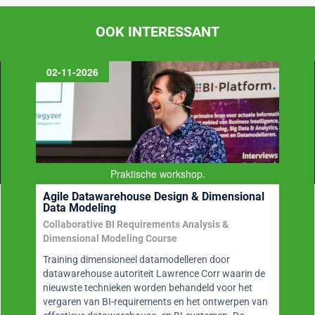
OOK INTERESSANT
BI-Platform
Business Intelligence, Datawarehousing, Big Data
en Datamanagement
Website op gebied van BI, datawarehousing, big
data, analytics en data science maar ook
datamanagement en datamodelleren. BI-Platform is
een onmisbare bron van informatie met o.a. blogs
door thought leaders, nieuws, (video)interviews,