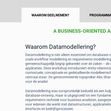
WAAROM DEELNEMEN?
PROGRAMMA
A BUSINESS-ORIENTED 
Waarom Datamodellering?
Josien Heijn
Datamodellering is niet alleen essentieel om databases 
nt,
Information Analyst, NautaDuti
zoals workflow modellering en requirements modellering 
gemeenschappelijk begrip gekweekt over de zaken – de e
h to business/data
“Alec makes you forget it's complex stuff
applicaties. Deze workshop introduceert entity-relation
talking about.”
contextuele, conceptuele en gedetailleerde modelleerte
centraal staat. De gerenommeerde topspreker Alec Sharp s
voor de analist.
Datamodellering was oorspronkelijk bedoeld als een hul
database-ontwerp, maar is uitgegroeid tot een fundame
requirements techniek voor business analisten, aangezie
voor iedereen die werkt met datastructuren, applicatielo
interfaces en bedrijfsprocessen.