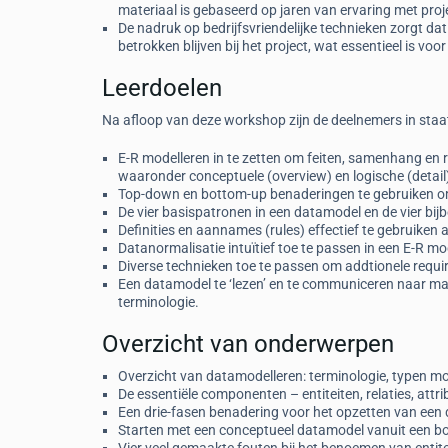
materiaal is gebaseerd op jaren van ervaring met pro
De nadruk op bedrijfsvriendelijke technieken zorgt 
betrokken blijven bij het project, wat essentieel is vo
Leerdoelen
Na afloop van deze workshop zijn de deelnemers in staa
E-R modelleren in te zetten om feiten, samenhang en reg
waaronder conceptuele (overview) en logische (detail
Top-down en bottom-up benaderingen te gebruiken om 
De vier basispatronen in een datamodel en de vier bij
Definities en aannames (rules) effectief te gebruiken
Datanormalisatie intuïtief toe te passen in een E-R mo
Diverse technieken toe te passen om addtionele requ
Een datamodel te ‘lezen’ en te communiceren naar m
terminologie.
Overzicht van onderwerpen
Overzicht van datamodelleren: terminologie, typen m
De essentiële componenten – entiteiten, relaties, attri
Een drie-fasen benadering voor het opzetten van een
Starten met een conceptueel datamodel vanuit een b