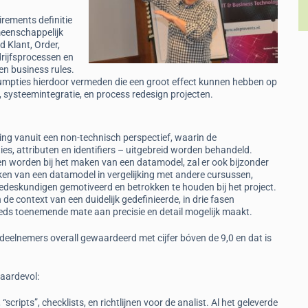
irements definitie
meenschappelijk
d Klant, Order,
drijfsprocessen en
n business rules.
umpties hierdoor vermeden die een groot effect kunnen hebben op
, systeemintegratie, en process redesign projecten.
ing vanuit een non-technisch perspectief, waarin de
es, attributen en identifiers – uitgebreid worden behandeld.
n worden bij het maken van een datamodel, zal er ook bijzonder
en van een datamodel in vergelijking met andere cursussen,
edeskundigen gemotiveerd en betrokken te houden bij het project.
 context van een duidelijk gedefinieerde, in drie fasen
eds toenemende mate aan precisie en detail mogelijk maakt.
eelnemers overall gewaardeerd met cijfer bóven de 9,0 en dat is
aardevol:
scripts”, checklists, en richtlijnen voor de analist. Al het geleverde