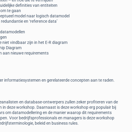
iten – en hoe die te vermijden
delijke definities van entiteiten
e om te gaan
ceptueel model naar logisch datamodel
redundantie en ‘reference data’
e datamodellen
ngen
 niet vindbaar zijn in het E-R diagram
ship Diagram
en aan nieuwe requirements
 over informatiesystemen en gerelateerde concepten aan te raden.
analisten en database-ontwerpers zullen zeker profiteren van de
n in deze workshop. Daarnaast is deze workshop erg populair bij
ars om datamodellering en de manier waarop dit requirements
ijpen. Voor bedrijfsprofessionals en managers is deze workshop
rijfsterminologie, beleid en business rules.