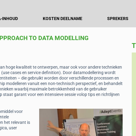
-INHOUD
KOSTEN DEELNAME
SPREKERS
APPROACH TO DATA MODELLING
T
Broderick Roelf
van hoge kwaliteit te ontwerpen, maar ook voor andere technieken
lh NV
Data Engineer, De Nederlandsche
(use cases en service definition). Door datamodellering wordt
Bank
ntiteiten – die gebruikt worden door verschillende processen en
 you're
ship modelleren vanuit een non-technisch perspectief, en behandelt
“Brilliant, unique presentation on conceptual
chnieken waarbij maximale betrokkenheid van de gebruiker
modelling. All disparate information on data
taat garant voor een intensieve sessie volop tips en richtlijnen
modelling brought together and explained
clearly for the first time ever.”
pmiddel voor
ntele
n het relevant is
gica, user