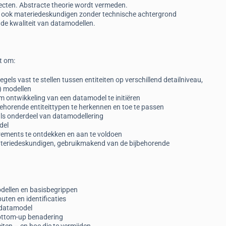
jecten. Abstracte theorie wordt vermeden.
dat ook materiedeskundigen zonder technische achtergrond
or de kwaliteit van datamodellen.
t om:
els vast te stellen tussen entiteiten op verschillend detailniveau,
) modellen
ontwikkeling van een datamodel te initiëren
behorende entiteittypen te herkennen en toe te passen
 als onderdeel van datamodellering
del
irements te ontdekken en aan te voldoen
ateriedeskundigen, gebruikmakend van de bijbehorende
odellen en basisbegrippen
buten en identificaties
 datamodel
ottom-up benadering