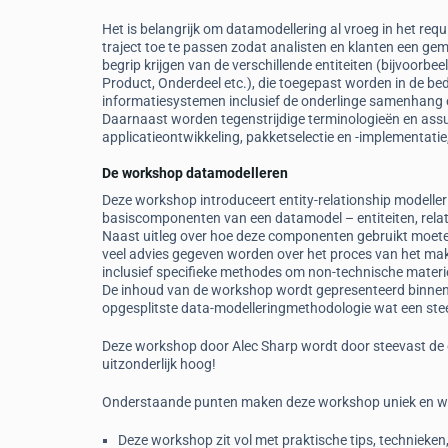
Het is belangrijk om datamodellering al vroeg in het requ
traject toe te passen zodat analisten en klanten een ge
begrip krijgen van de verschillende entiteiten (bijvoorbeel
Product, Onderdeel etc.), die toegepast worden in de be
informatiesystemen inclusief de onderlinge samenhang e
Daarnaast worden tegenstrijdige terminologieën en ass
applicatieontwikkeling, pakketselectie en -implementatie
De workshop datamodelleren
Deze workshop introduceert entity-relationship modeller
basiscomponenten van een datamodel – entiteiten, relati
Naast uitleg over hoe deze componenten gebruikt moete
veel advies gegeven worden over het proces van het mak
inclusief specifieke methodes om non-technische materi
De inhoud van de workshop wordt gepresenteerd binnen de
opgesplitste data-modelleringmethodologie wat een ste
Deze workshop door Alec Sharp wordt door steevast de d
uitzonderlijk hoog!
Onderstaande punten maken deze workshop uniek en w
Deze workshop zit vol met praktische tips, technieken, “