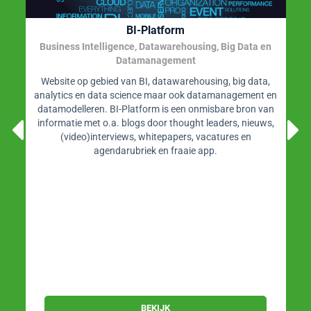
Praktische workshop.
Agile Datawarehouse Design & Dimensional Data
Modeling
Collaborative BI Requirements Analysis & Dimensional
Modeling Course
Training dimensioneel datamodelleren door
datawarehouse autoriteit Lawrence Corr waarin de
nieuwste technieken worden behandeld voor het
vergaren van BI-requirements en het ontwerpen van
effectieve datawarehouse- en BI-systemen. De cursus
volgt de BEAM methode (Business Event Analysis &
Modeling).
Lawrence Corr
2 t/m 4 november 2026
Utrecht
BEKIJK