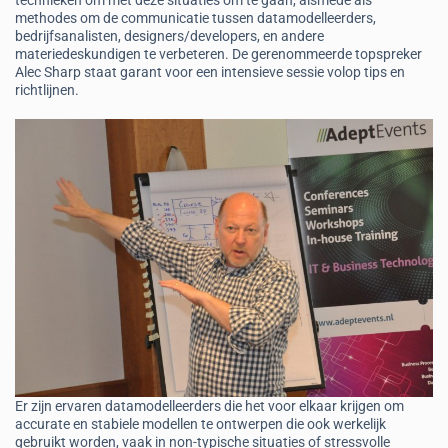
technieken om met deze situaties om te gaan, alsmede als
methodes om de communicatie tussen datamodelleerders,
bedrijfsanalisten, designers/developers, en andere
materiedeskundigen te verbeteren. De gerenommeerde topspreker
Alec Sharp staat garant voor een intensieve sessie volop tips en
richtlijnen.
Er zijn ervaren datamodelleerders die het voor elkaar krijgen om
accurate en stabiele modellen te ontwerpen die ook werkelijk
gebruikt worden, vaak in non-typische situaties of stressvolle