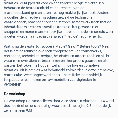
situaties. Zij krijgen dit voor elkaar zonder energie te verspillen,
behouden de betrokkenheid en het respect van de
materiedeskundigen en laten het nog makkelijk lijken ook. Andere
modelleerders hebben misschien geweldige technische
vaardigheden, maar ondervinden stroeve samenwerkingen met de
inhoudelijke experts en ontwikkelaars die “het gewoon niet
snappen” en moeten ontzet toekijken hoe hun modellen steeds weer
moeten worden aangepast vanwege “nieuwe” requirements.
Wat is nu de sleutel tot succes? Magie? Geluk? Betere tools? Nee,
het is het beschikken over een complete set van frameworks,
methodes, technieken, scripts, heuristiek en andere tools en skills
waar men over dient te beschikken om het proces gaande en alle
partijen betrokken te houden, zelfs in moeilijke en complexe
situaties. Dit is precies wat behandeld zal worden in deze intensieve,
maar leuke tweedaagse workshop – specifieke, herhaaldelijk
toepasbare technieken om uw modelleervaardigheden te
verbeteren.
De workshop
De workshop Datamodelleren door Alec Sharp in oktober 2014 werd
door de deelnemers overall gewaardeerd met cijfer 9,3. Inhoudelijk
zelfs met een 9,6!