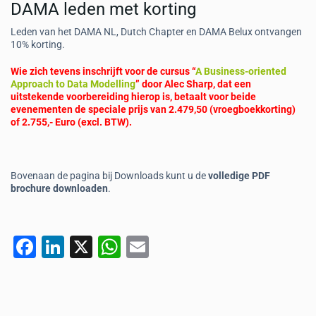
DAMA leden met korting
Leden van het DAMA NL, Dutch Chapter en DAMA Belux ontvangen
10% korting.
Wie zich tevens inschrijft voor de cursus “
A Business-oriented
Approach to Data Modelling
” door Alec Sharp, dat een
uitstekende voorbereiding hierop is, betaalt voor beide
evenementen de speciale prijs van 2.479,50 (vroegboekkorting)
of 2.755,- Euro (excl. BTW).
Bovenaan de pagina bij Downloads kunt u de
volledige PDF
brochure downloaden
.
F
Li
X
W
E
a
n
h
m
c
k
at
ai
e
e
s
l