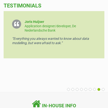
TESTIMONIALS
b
dI
A
o
n
p
o
p
Joris Huijser
Application designer/developer, De
k
Nederlandsche Bank
“Everything you always wanted to know about data
modelling, but were afraid to ask.”
IN-HOUSE INFO