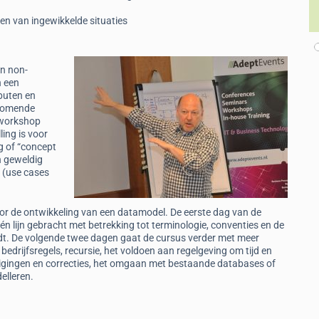
en van ingewikkelde situaties
en non-
n een
ibuten en
orkomende
 workshop
ing is voor
g of “concept
n geweldig
 (use cases
r de ontwikkeling van een datamodel. De eerste dag van de
 lijn gebracht met betrekking tot terminologie, conventies en de
edt. De volgende twee dagen gaat de cursus verder met meer
edrijfsregels, recursie, het voldoen aan regelgeving om tijd en
jzigingen en correcties, het omgaan met bestaande databases of
elleren.