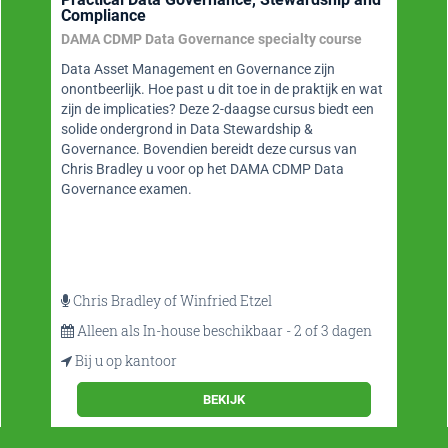
Business Intelligence, Datawarehousing, Big Data
en Datamanagement
Website op gebied van BI, datawarehousing, big
data, analytics en data science maar ook
datamanagement en datamodelleren. BI-Platform is
een onmisbare bron van informatie met o.a. blogs
door thought leaders, nieuws, (video)interviews,
whitepapers, vacatures en agendarubriek en fraaie
app.
BEKIJK