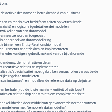
t om:
e de actieve deelname en betrokkenheid van business
ten en regels over bedrijfsentiteiten op verschillende
erzicht) en logische (gedetailleerde) modellen
ntwikkeling van een datamodel
 wanneer ze worden toegepast
 als onderdeel van datamodellering
tie binnen een Entity-Relationship model
requirements te ontdekken en implementeren
ateriedeskundigen, gebruikmakend van de bijbehorende
 dependency, demonstratie en detail
et recursieve relaties te implementeren
isatie/specialisatie) moet gebruiken versus rollen versus beide
lijke regels te modelleren
sus instances”, en modelleer de reference data op de juiste
en herhalen) op de juiste manier – entiteit of attribuut?
aties en relationship constraints om complexe regels te
 afhankelijkheden door middel van geavanceerde normaalvormen
ules modelleren met “temporele datamodellen”