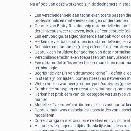
Na afloop van deze workshop zijn de deelnemers in staa
Een verscheidenheid aan technieken toe te passen di
professionals en materiedeskundigen ondersteunen
Gebruik van Entity-Relationship datamodellering om fei
detailniveaus weer te geven, inclusief conceptuele (ov
Een eenvoudige, taalgeoriënteerde aanpak voor de o
Herken de vier basispatronen in datamodellering, en
Definities en aannames (rules) effectief te gebruiken
Gebruik een intuïtieve benadering van data normalisa
Verschillende technieken toepassen om aanvullende 
Een datamodel te ‘lezen’ en te communiceren naar m
terminologie
Begrijp “de vier D’s van datamodellering” – definitie,
In staat zijn om lijsten, bomen (trees) en netwerken m
Weten hoe en wanneer je supertypes/subtypes (general
Combineer subtyping en recursie, waar nodig, om moei
Herken het probleem van de “categorie versus type ver
manier
Modelleer “vectoren” (attibuten die een vast aantal ker
Gebruik multi-way associaties, associaties van associ
modelleren
Correct omgaan met circulaire relaties en cyclische
Historie, wijzigingen en tijdsafhankelijke business r