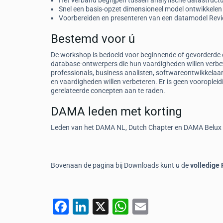
Het verband begrijpen tussen analytische datastruct
Snel een basis-opzet dimensioneel model ontwikkelen
Voorbereiden en presenteren van een datamodel Revi
Bestemd voor ú
De workshop is bedoeld voor beginnende of gevorderde d
database-ontwerpers die hun vaardigheden willen verbe
professionals, business analisten, softwareontwikkelaar
en vaardigheden willen verbeteren. Er is geen vooropleid
gerelateerde concepten aan te raden.
DAMA leden met korting
Leden van het DAMA NL, Dutch Chapter en DAMA Belux 
Bovenaan de pagina bij Downloads kunt u de
volledige
F
Li
X
W
E
a
n
h
m