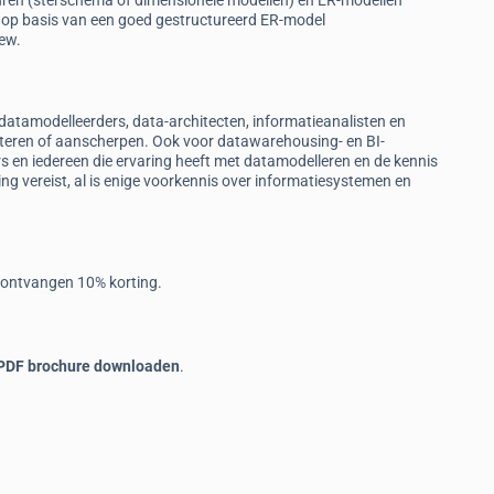
uren (sterschema of dimensionele modellen) en ER-modellen
 op basis van een goed gestructureerd ER-model
ew.
atamodelleerders, data-architecten, informatieanalisten en
teren of aanscherpen. Ook voor datawarehousing- en BI-
s en iedereen die ervaring heeft met datamodelleren en de kennis
ing vereist, al is enige voorkennis over informatiesystemen en
ontvangen 10% korting.
 PDF brochure downloaden
.