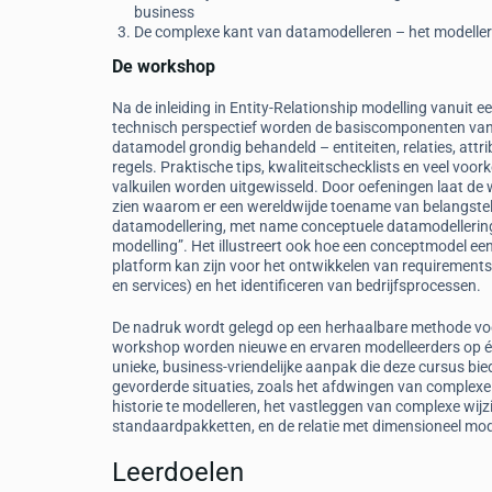
business
De complexe kant van datamodelleren – het modeller
De workshop
Na de inleiding in Entity-Relationship modelling vanuit e
technisch perspectief worden de basiscomponenten va
datamodel grondig behandeld – entiteiten, relaties, attr
regels. Praktische tips, kwaliteitschecklists en veel vo
valkuilen worden uitgewisseld. Door oefeningen laat de
zien waarom er een wereldwijde toename van belangstell
datamodellering, met name conceptuele datamodellerin
modelling”. Het illustreert ook hoe een conceptmodel ee
platform kan zijn voor het ontwikkelen van requirements
en services) en het identificeren van bedrijfsprocessen.
De nadruk wordt gelegd op een herhaalbare methode voo
workshop worden nieuwe en ervaren modelleerders op één
unieke, business-vriendelijke aanpak die deze cursus bi
gevorderde situaties, zoals het afdwingen van complexe b
historie te modelleren, het vastleggen van complexe wi
standaardpakketten, en de relatie met dimensioneel mod
Leerdoelen