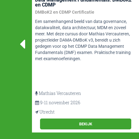
Compliance
DAMA CDMP Data Governance specialty course
e,
Data Asset Management en Governance zijn
el
onontbeerlijk. Hoe past u dit toe in de praktijk en wat
ren,
zijn de implicaties? Deze 2-daagse cursus biedt een
solide ondergrond in Data Stewardship &
t
Governance. Bovendien bereidt deze cursus van
ning
Chris Bradley u voor op het DAMA CDMP Data
Governance examen.
Chris Bradley of Winfried Etzel
Alleen als In-house beschikbaar - 2 of 3 dagen
Bij u op kantoor
BEKIJK