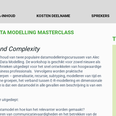
-INHOUD
KOSTEN DEELNAME
SPREKERS
ATA MODELLING MASTERCLASS
T
and Complexity
Anouk Willering
nhoud van twee populaire datamodelleringscursussen van Alec
Control & Oversight manager - Data
Data Modelling. De workshop is geschikt voor zowel nieuwe als
Office, ICS
chnieken uitgediept voor het snel ontwikkelen van hoogwaardige
ould
iness professionals. Vervolgens worden praktische
e a
“Alec has very relevant experience that he
en – generalisatie, recursie, subtyping, modelleren van tijd en
translates into his presentation flawlessly. His
che groepen, het verband tussen E-R-modellering en dimensionale
energy level is all time high and even with my
e is dat een datamodel in alle gevallen een beschrijving is van een
ADHD brain, 3 days are still fine.”
 uitgediept:
atamodel en hoe kan het relevanter worden gemaakt?
teren van communicatievaardigheden en het betrekken van de