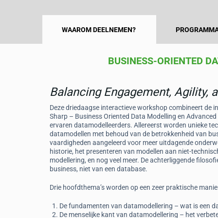
WAAROM DEELNEMEN?
PROGRAMMA
BUSINESS-ORIENTED D
Balancing Engagement, Agility, 
nhede
Andries Kooijman
Deze driedaagse interactieve workshop combineert de i
eer, ING Bank
Teacher, Hogeschool Inholland
Sharp – Business Oriented Data Modelling en Advanced 
ervaren datamodelleerders. Allereerst worden unieke te
ling course, since
“Excellent training and trainer which I w
datamodellen met behoud van de betrokkenheid van bus
e advanced topics. A
highly recommend when you have to hav
vaardigheden aangeleerd voor meer uitdagende onderwerp
actical immediate
more indepth knowledge about data
historie, het presenteren van modellen aan niet-technis
modelling.”
modellering, en nog veel meer. De achterliggende filosofi
business, niet van een database.
Drie hoofdthema’s worden op een zeer praktische manier
De fundamenten van datamodellering – wat is een d
De menselijke kant van datamodellering – het verbe