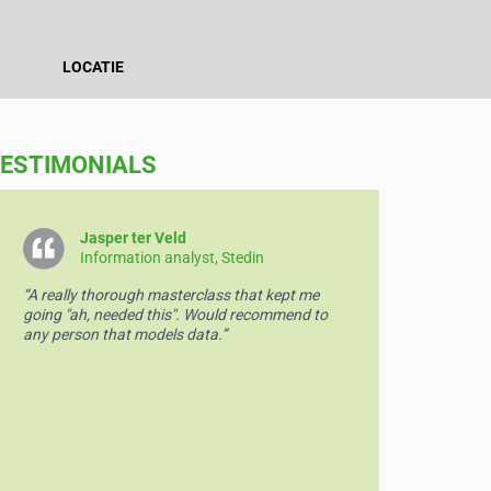
LOCATIE
ESTIMONIALS
Jasper ter Veld
Jo
Information analyst, Stedin
In
“A really thorough masterclass that kept me
“Great wor
going "ah, needed this". Would recommend to
/ modeling
any person that models data.”