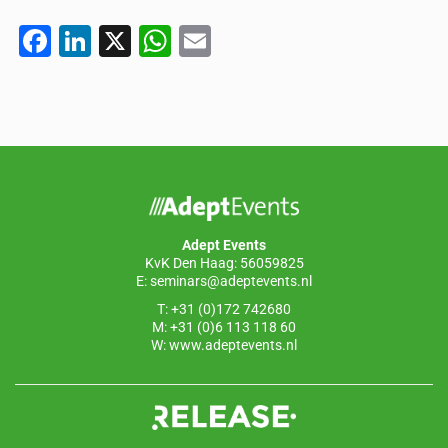
F
Li
X
W
E
a
n
h
m
c
k
at
ail
e
e
s
b
dI
A
o
n
p
o
p
Adept Events
k
KvK Den Haag: 56059825
E:
seminars@adeptevents.nl
T: +31 (0)172 742680
M: +31 (0)6 113 118 60
W:
www.adeptevents.nl