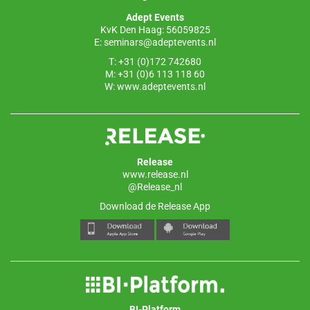
o
p
Adept Events
k
KvK Den Haag: 56059825
E:
seminars@adeptevents.nl
T: +31 (0)172 742680
M: +31 (0)6 113 118 60
W:
www.adeptevents.nl
Release
www.release.nl
@Release_nl
Download de Release App
BI-Platform