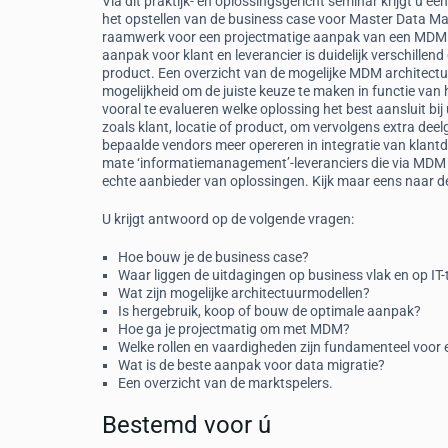
Via dit praktijk- en oplossingsgericht seminar krijgt u een
het opstellen van de business case voor Master Data 
raamwerk voor een projectmatige aanpak van een MDM 
aanpak voor klant en leverancier is duidelijk verschille
product. Een overzicht van de mogelijke MDM architectu
mogelijkheid om de juiste keuze te maken in functie va
vooral te evalueren welke oplossing het best aansluit bi
zoals klant, locatie of product, om vervolgens extra de
bepaalde vendors meer opereren in integratie van klantd
mate ‘informatiemanagement’-leveranciers die via MDM 
echte aanbieder van oplossingen. Kijk maar eens naar de
U krijgt antwoord op de volgende vragen:
Hoe bouw je de business case?
Waar liggen de uitdagingen op business vlak en op IT-
Wat zijn mogelijke architectuurmodellen?
Is hergebruik, koop of bouw de optimale aanpak?
Hoe ga je projectmatig om met MDM?
Welke rollen en vaardigheden zijn fundamenteel voo
Wat is de beste aanpak voor data migratie?
Een overzicht van de marktspelers.
Bestemd voor ú