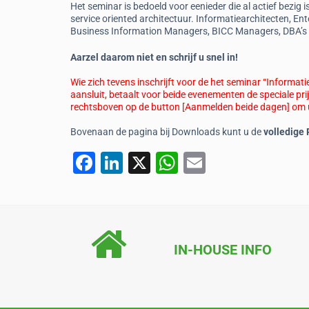
Het seminar is bedoeld voor eenieder die al actief bezig
service oriented architectuur. Informatiearchitecten, Ent
Business Information Managers, BICC Managers, DBA’s en
Aarzel daarom niet en schrijf u snel in!
Wie zich tevens inschrijft voor de het seminar “Informat
aansluit, betaalt voor beide evenementen de speciale pri
rechtsboven op de button [Aanmelden beide dagen] om u 
Bovenaan de pagina bij Downloads kunt u de
volledige
F
Li
X
W
E
a
n
h
m
c
k
at
ai
e
e
s
l
b
dI
A
IN-HOUSE INFO
o
n
p
o
p