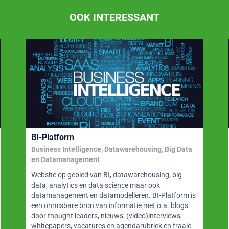
OOK INTERESSANT
BI-Platform
Business Intelligence, Datawarehousing, Big Data
en Datamanagement
Website op gebied van BI, datawarehousing, big
data, analytics en data science maar ook
datamanagement en datamodelleren. BI-Platform is
een onmisbare bron van informatie met o.a. blogs
door thought leaders, nieuws, (video)interviews,
whitepapers, vacatures en agendarubriek en fraaie