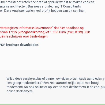
 is met master of reference data of gebruik wenst te maken van een
erprise architecten, Business architecten, IT Consultants,
 Data Analisten zullen veel profijt hebben van dit seminar.
iestrategie en Informatie Governance” dat hier naadloos op
js van 1.215 (vroegboekkorting) of 1.3
50 Euro (excl. BTW). Klik
in te schrijven voor beide dagen.
 PDF brochure downloaden
.
Wilt u deze sessie exclusief binnen uw eigen organisatie aanbieden 
een groep medewerkers? Een zeer aantrekkelijke optie met hoog
rendement! Nu ook online of op locatie met deelnemers in de zaal pl
online deelnemers.