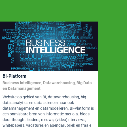
BI-Platform
BI-Pl
Business Intelligence, Datawarehousing, Big Data
Busine
en Datamanagement
en Da
Website op gebied van BI, datawarehousing, big
Websit
data, analytics en data science maar ook
data, 
datamanagement en datamodelleren. BI-Platform is
datama
een onmisbare bron van informatie met o.a. blogs
een on
door thought leaders, nieuws, (video)interviews,
door t
whitepapers, vacatures en agendarubriek en fraaie
whitep