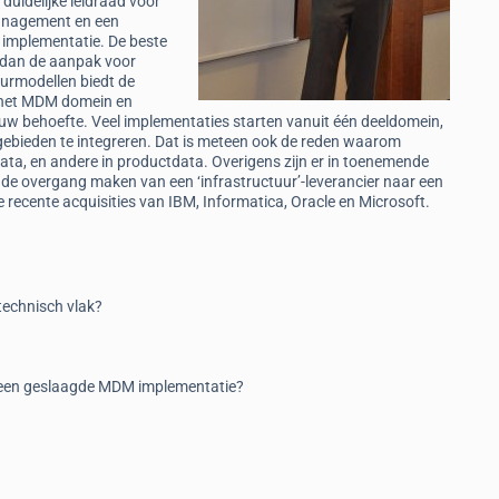
 duidelijke leidraad voor
Management en een
implementatie. De beste
nd dan de aanpak voor
urmodellen biedt de
n het MDM domein en
j uw behoefte. Veel implementaties starten vanuit één deeldomein,
elgebieden te integreren. Dat is meteen ook de reden waarom
ata, en andere in productdata. Overigens zijn er in toenemende
de overgang maken van een ‘infrastructuur’-leverancier naar een
 recente acquisities van IBM, Informatica, Oracle en Microsoft.
technisch vlak?
r een geslaagde MDM implementatie?