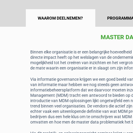
WAAROM DEELNEMEN?
PROGRAMMA
MASTER D
Binnen elke organisatie is er een belangrijke hoeveelhe
directe impact heeft op het welslagen van de ondernemin
mogelijkheid tot het creëren van inzichten en het vergro
de mate waarin een organisatie er in slaagt om zijn inf
Via informatie governance krijgen we een goed beeld van
van informatie maar hebben we nog steeds geen antwoo
informatiebeheersplatform dat we daarvoor moeten inz
Management (MDM) tracht een antwoord te bieden op d
introductie van MDM oplossingen lijkt ongetwijfeld ee
trend binnen veel organisaties. De vendors die actief zijn
echter vaak een uiteenlopende definitie van wat MDM pr
bedrijven dus een hele klus om te omschrijven wat MDM 
omvatten en hoe men de master data problematiek het 