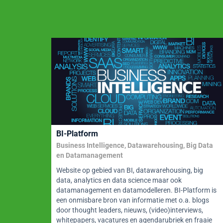
k
BI-Platform
 Data
Business Intelligence, Datawarehousing, Big Data
en Datamanagement
ig
Website op gebied van BI, datawarehousing, big
data, analytics en data science maar ook
orm is
datamanagement en datamodelleren. BI-Platform is
logs
een onmisbare bron van informatie met o.a. blogs
s,
door thought leaders, nieuws, (video)interviews,
raaie
whitepapers, vacatures en agendarubriek en fraaie