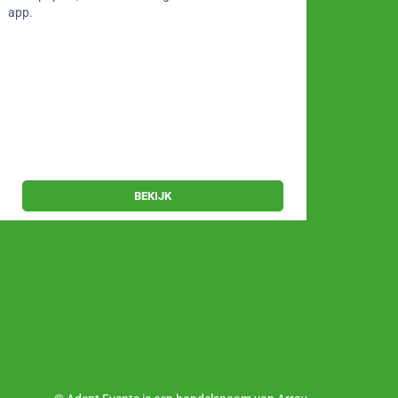
app.
app.
BEKIJK