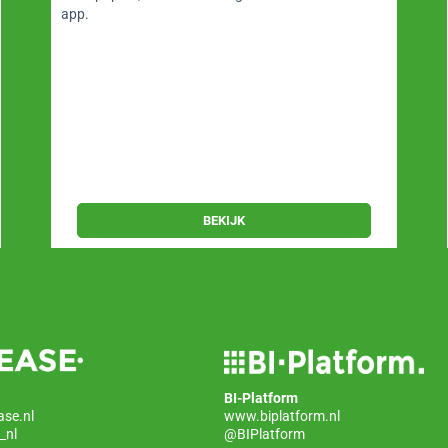
app.
BEKIJK
BI-Platform
ase.nl
www.biplatform.nl
_nl
@BIPlatform