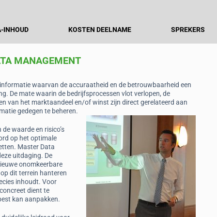
-INHOUD
KOSTEN DEELNAME
SPREKERS
ATA MANAGEMENT
id informatie waarvan de accuraatheid en de betrouwbaarheid een
g. De mate waarin de bedrijfsprocessen vlot verlopen, de
ten van het marktaandeel en/of winst zijn direct gerelateerd aan
ormatie gedegen te beheren.
 de waarde en risico’s
rd op het optimale
etten. Master Data
eze uitdaging. De
n nieuwe onomkeerbare
 op dit terrein hanteren
ecies inhoudt. Voor
concreet dient te
best kan aanpakken.