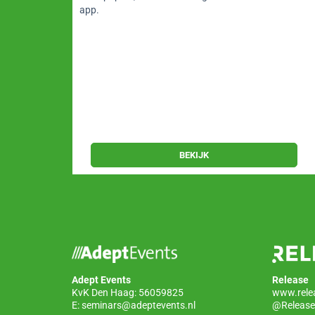
app.
BEKIJK
Adept Events
Release
KvK Den Haag: 56059825
www.rele
E:
seminars@adeptevents.nl
@Release