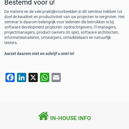
Bestemd voor ú!
De materie en de vele praktijkvoorbeelden in dit seminar hebben tot
doel de kwaliteit en productiviteit van uw projecten te vergroten. Het
seminar is daarom belangrijk voor iedereen die betrokken is bij
software development projecten: opdrachtgevers, IT-managers,
projectmanagers, product owners (in spe), software architecten,
informatieanalisten, ontwerpers, ontwikkelaars en natuurlijk
testers.
Aarzel daarom niet en schrijf u snel in!
F
Li
X
W
E
a
n
h
m
c
k
at
ai
e
e
s
l
b
dI
A
IN-HOUSE INFO
o
n
p