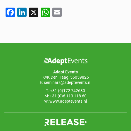
F
Li
X
W
E
a
n
h
m
c
k
at
ail
e
e
s
b
dI
A
o
n
p
o
p
Adept Events
k
KvK Den Haag: 56059825
E:
seminars@adeptevents.nl
T: +31 (0)172 742680
M: +31 (0)6 113 118 60
W:
www.adeptevents.nl