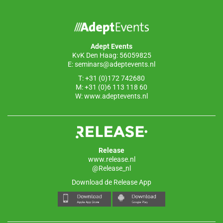
b
dI
A
o
n
p
o
p
Adept Events
k
KvK Den Haag: 56059825
E:
seminars@adeptevents.nl
T: +31 (0)172 742680
M: +31 (0)6 113 118 60
W:
www.adeptevents.nl
Release
www.release.nl
@Release_nl
Download de Release App