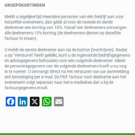
GROEPSKORTINGEN
Meldt u tegelijkertijd meerdere personen van één bedrijf aan voor
hetzelfde evenement, dan geldt al voor de tweede en derde
deelnemer een korting van 10%. Vanaf vier deelnemers ontvangen
álle deelnemers 15% korting (de deelnemers dienen op dezelfde
factuur te staan).
U meldt de eerste deelnemer aan via de button [Inschrijven]. Nadat
u op ‘Versturen’ heeft geklikt, kunt u de ingevoerde bedrijfsgegevens
en adresgegevens behouden voor een volgende deelnemer. Alleen
de persoonsgegevens van de volgende deelnemers hoeft u nu nog
in te voeren. U ontvangt direct na het versturen van uw aanmelding
een bevestiging per e-mail. De PDF factuur voor deelname aan het
evenement volgt separaat naar het e-mailadres dat u bij de
factuurgegevens invult.
F
Li
X
W
E
a
n
h
m
c
k
at
ail
e
e
s