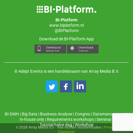
BI-Platform
www.biplatform.nl
@BIPlatform
Download de BI-Platform App
© Adept Events is een handelsnaam van Array Media B.V.
BI-DWH
|
Big Data
|
Business Analyse
|
Congres
|
Datamanagement
|
In-house only
|
Requirements workshops
|
Seminar
|
Tutorial halve dag
|
Workshop
© 2026 Array Media b.v. - Alle rechten voorbehouden
|
Privacy
|
Disclaimer