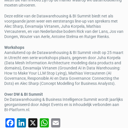
Mesh die van invloed zijn op de manier waarop we datamodellering
moeten uitvoeren.
Deze editie van de Datawarehousing & BI Summit biedt net als
voorgaande jaren weer een eersterangs line-up van sprekers met
Alec Sharp, Eevamaija Virtanen, Juha Korpela, Mathias
Vercauteren, en van Nederlandse bodem Rick van der Lans, Jos van
Dongen, Wouter van Aerle, Antoine Stelma en Rutger Rienks.
Workshops
Aansluitend op de Datawarehousing & BI Summit vindt op 25 maart
in Utrecht een serie workshops plaats, gegeven door Juha Korpela
(Data Mesh Information Architecture: modeling data products and
domains), Eevamaija Virtanen (Grounded AI in Data Warehousing:
How to Make Your LLM Stop Lying), Mathias Vercauteren (AI
Governance, Responsible AI en Data Governance: Connecting the
Dots) en Alec Sharp (Concept Modelling for Business Analysts).
Over DW & BI Summit
De Datawarehousing & Business Intelligence Summit wordt jaarlijks
georganiseerd door Adept Events en is inhoudelijk verbonden aan
BI-Platform.nl.
F
Li
X
W
E