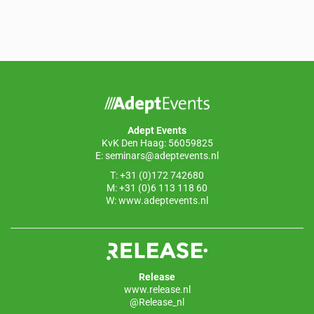
a
n
h
m
c
k
at
ail
e
e
s
b
dI
A
o
n
p
o
p
Adept Events
k
KvK Den Haag: 56059825
E:
seminars@adeptevents.nl
T: +31 (0)172 742680
M: +31 (0)6 113 118 60
W:
www.adeptevents.nl
Release
www.release.nl
@Release_nl