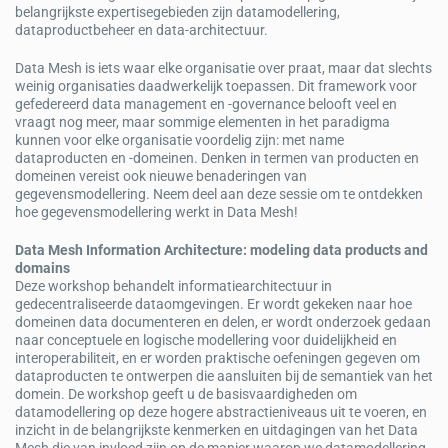
belangrijkste expertisegebieden zijn datamodellering,
dataproductbeheer en data-architectuur.
Data Mesh is iets waar elke organisatie over praat, maar dat slechts
weinig organisaties daadwerkelijk toepassen. Dit framework voor
gefedereerd data management en -governance belooft veel en
vraagt nog meer, maar sommige elementen in het paradigma
kunnen voor elke organisatie voordelig zijn: met name
dataproducten en -domeinen. Denken in termen van producten en
domeinen vereist ook nieuwe benaderingen van
gegevensmodellering. Neem deel aan deze sessie om te ontdekken
hoe gegevensmodellering werkt in Data Mesh!
Data Mesh Information Architecture: modeling data products and
domains
Deze workshop behandelt informatiearchitectuur in
gedecentraliseerde dataomgevingen. Er wordt gekeken naar hoe
domeinen data documenteren en delen, er wordt onderzoek gedaan
naar conceptuele en logische modellering voor duidelijkheid en
interoperabiliteit, en er worden praktische oefeningen gegeven om
dataproducten te ontwerpen die aansluiten bij de semantiek van het
domein. De workshop geeft u de basisvaardigheden om
datamodellering op deze hogere abstractieniveaus uit te voeren, en
inzicht in de belangrijkste kenmerken en uitdagingen van het Data