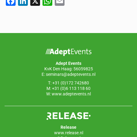
F
Li
X
W
E
a
n
h
m
c
k
at
ail
e
e
s
b
dI
A
o
n
p
o
p
Adept Events
k
KvK Den Haag: 56059825
E:
seminars@adeptevents.nl
T: +31 (0)172 742680
M: +31 (0)6 113 118 60
W:
www.adeptevents.nl
Release
www.release.nl