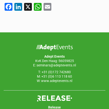
F
Li
X
W
E
a
n
h
m
c
k
at
ail
e
e
s
b
dI
A
o
n
p
o
p
Adept Events
k
KvK Den Haag: 56059825
E:
seminars@adeptevents.nl
T: +31 (0)172 742680
M: +31 (0)6 113 118 60
W:
www.adeptevents.nl
Release