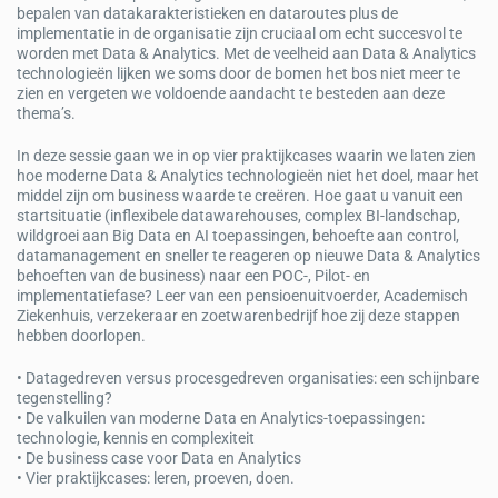
bepalen van datakarakteristieken en dataroutes plus de
implementatie in de organisatie zijn cruciaal om echt succesvol te
worden met Data & Analytics. Met de veelheid aan Data & Analytics
technologieën lijken we soms door de bomen het bos niet meer te
zien en vergeten we voldoende aandacht te besteden aan deze
thema’s.
In deze sessie gaan we in op vier praktijkcases waarin we laten zien
hoe moderne Data & Analytics technologieën niet het doel, maar het
middel zijn om business waarde te creëren. Hoe gaat u vanuit een
startsituatie (inflexibele datawarehouses, complex BI-landschap,
wildgroei aan Big Data en AI toepassingen, behoefte aan control,
datamanagement en sneller te reageren op nieuwe Data & Analytics
behoeften van de business) naar een POC-, Pilot- en
implementatiefase? Leer van een pensioenuitvoerder, Academisch
Ziekenhuis, verzekeraar en zoetwarenbedrijf hoe zij deze stappen
hebben doorlopen.
• Datagedreven versus procesgedreven organisaties: een schijnbare
tegenstelling?
• De valkuilen van moderne Data en Analytics-toepassingen:
technologie, kennis en complexiteit
• De business case voor Data en Analytics
• Vier praktijkcases: leren, proeven, doen.