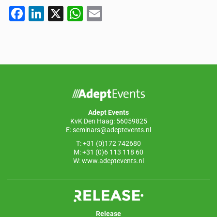
F
Li
X
W
E
a
n
h
m
c
k
at
ail
e
e
s
b
dI
A
o
n
p
o
p
Adept Events
k
KvK Den Haag: 56059825
E:
seminars@adeptevents.nl
T: +31 (0)172 742680
M: +31 (0)6 113 118 60
W:
www.adeptevents.nl
Release