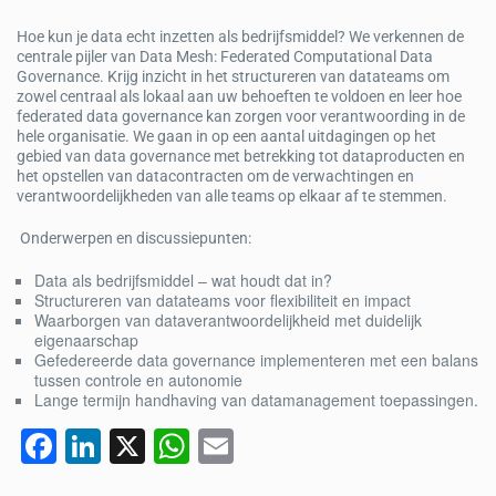
Hoe kun je data echt inzetten als bedrijfsmiddel? We verkennen de
centrale pijler van Data Mesh: Federated Computational Data
Governance. Krijg inzicht in het structureren van datateams om
zowel centraal als lokaal aan uw behoeften te voldoen en leer hoe
federated data governance kan zorgen voor verantwoording in de
hele organisatie. We gaan in op een aantal uitdagingen op het
gebied van data governance met betrekking tot dataproducten en
het opstellen van datacontracten om de verwachtingen en
verantwoordelijkheden van alle teams op elkaar af te stemmen.
Onderwerpen en discussiepunten:
Data als bedrijfsmiddel – wat houdt dat in?
Structureren van datateams voor flexibiliteit en impact
Waarborgen van dataverantwoordelijkheid met duidelijk
eigenaarschap
Gefedereerde data governance implementeren met een balans
tussen controle en autonomie
Lange termijn handhaving van datamanagement toepassingen.
F
Li
X
W
E
a
n
h
m