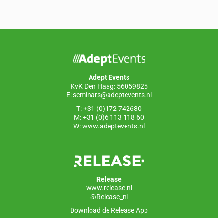
c
k
at
ail
e
e
s
b
dI
A
o
n
p
o
p
Adept Events
k
KvK Den Haag: 56059825
E:
seminars@adeptevents.nl
T: +31 (0)172 742680
M: +31 (0)6 113 118 60
W:
www.adeptevents.nl
Release
www.release.nl
@Release_nl
Download de Release App