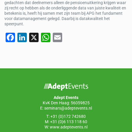
gedachten dat deelnemers alleen de pensioenuitkering krijgen waar
zij recht op hebben als de onderliggende data van juiste kwaliteit en
betekenis is, heeft hij samen met zijn team bij APG het fundament
voor datamanagement gelegd. Daarbij is datakwaliteit het
speerpunt.
F
Li
X
W
E
a
n
h
m
c
k
at
ail
e
e
s
b
dI
A
o
n
p
o
p
Adept Events
k
KvK Den Haag: 56059825
E:
seminars@adeptevents.nl
T: +31 (0)172 742680
M: +31 (0)6 113 118 60
W:
www.adeptevents.nl