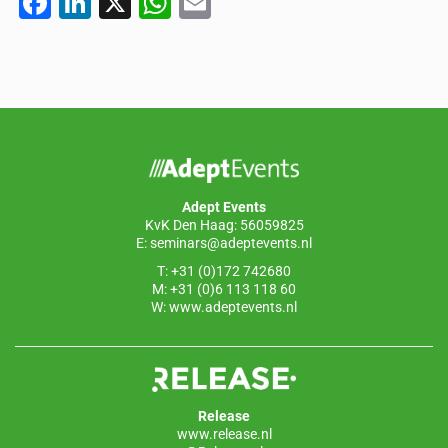
F
Li
X
W
E
a
n
h
m
c
k
at
ail
e
e
s
b
dI
A
o
n
p
o
p
Adept Events
k
KvK Den Haag: 56059825
E:
seminars@adeptevents.nl
T: +31 (0)172 742680
M: +31 (0)6 113 118 60
W:
www.adeptevents.nl
Release
www.release.nl