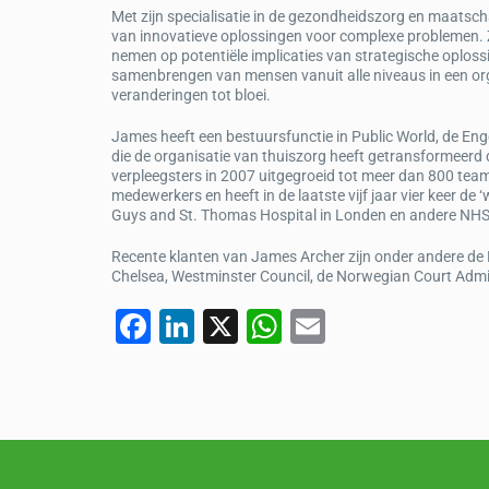
Met zijn specialisatie in de gezondheidszorg en maatscha
van innovatieve oplossingen voor complexe problemen. Zij
nemen op potentiële implicaties van strategische oplossi
samenbrengen van mensen vanuit alle niveaus in een or
veranderingen tot bloei.
James heeft een bestuursfunctie in Public World, de Eng
die de organisatie van thuiszorg heeft getransformeerd
verpleegsters in 2007 uitgegroeid tot meer dan 800 te
medewerkers en heeft in de laatste vijf jaar vier keer d
Guys and St. Thomas Hospital in Londen en andere NHS 
Recente klanten van James Archer zijn onder andere de 
Chelsea, Westminster Council, de Norwegian Court Admini
F
Li
X
W
E
a
n
h
m
c
k
at
ail
e
e
s
b
dI
A