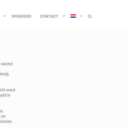
SPREKERS
CONTACT
o-auteur
stijl,
2009 werd
ald in
en
n en
centen.