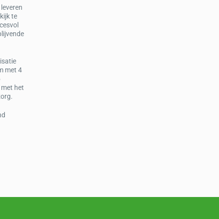
 leveren
ijk te
ccesvol
lijvende
isatie
am met 4
5
 met het
zorg.
nd