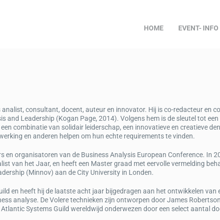
HOME
EVENT- INFO
analist, consultant, docent, auteur en innovator. Hij is co-redacteur en c
is and Leadership (Kogan Page, 2014). Volgens hem is de sleutel tot een
een combinatie van solidair leiderschap, een innovatieve en creatieve denk
werking en anderen helpen om hun echte requirements te vinden.
rs en organisatoren van de Business Analysis European Conference. In 
list van het Jaar, en heeft een Master graad met eervolle vermelding beha
adership (Minnov) aan de City University in Londen.
ld en heeft hij de laatste acht jaar bijgedragen aan het ontwikkelen van 
iness analyse. De Volere technieken zijn ontworpen door James Robertso
tlantic Systems Guild wereldwijd onderwezen door een select aantal do