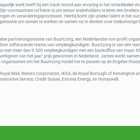
ppelijk werk heeft hij een track record aan ervaring in het ontwikkelen en
n voornaamste rol hierin is om senior stakeholders te leren een bredere k
ngen en veranderingsprocessen. Hierbij komt zijn unieke talent in het su
ganisatie om samen te werken en samen na te denken over toekomstige b
else partnerorganisatie van Buurtzorg, een Nederlandse non-profit organ
 door zelfsturende teams van verpleegkundigen. Buurtzorg is van één te
ams met meer dan 9.500 verpleegkundigen met een backoffice van maar 4
e ‘werkgever van het jaar’ prijs gewonnen in Nederland. James werkt samen
organisaties om het Buurtzorg model toe te passen op de Engelse thuis
Royal Mail, Waters Corporation, IKEA, de Royal Borough of Kensington a
strative Service, Credit Suisse, Estonia Energy, en Honeywell.