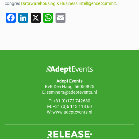
congres
Datawarehousing & Business Intelligence Summit
.
F
Li
X
W
E
a
n
h
m
c
k
at
ail
e
e
s
b
dI
A
o
n
p
o
p
Adept Events
k
KvK Den Haag: 56059825
E:
seminars@adeptevents.nl
T: +31 (0)172 742680
M: +31 (0)6 113 118 60
W:
www.adeptevents.nl