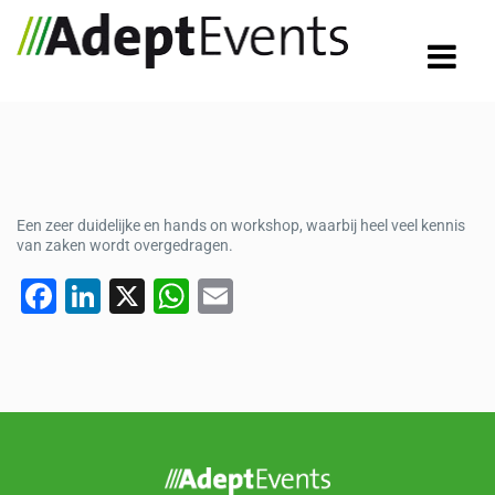
Een zeer duidelijke en hands on workshop, waarbij heel veel kennis
van zaken wordt overgedragen.
F
Li
X
W
E
a
n
h
m
c
k
at
ail
e
e
s
b
dI
A
o
n
p