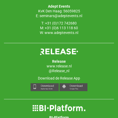
o
p
Adept Events
k
KvK Den Haag: 56059825
E:
seminars@adeptevents.nl
T: +31 (0)172 742680
M: +31 (0)6 113 118 60
W:
www.adeptevents.nl
Release
www.release.nl
@Release_nl
Download de Release App
BI-Platform