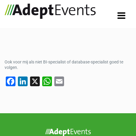
Ook voor mij als niet BI-specialist of database-specialist goed te
volgen.
F
Li
X
W
E
a
n
h
m
c
k
at
ail
e
e
s
b
dI
A
o
n
p