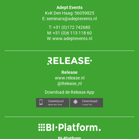
o
p
Adept Events
k
KvK Den Haag: 56059825
E:
seminars@adeptevents.nl
T: +31 (0)172 742680
M: +31 (0)6 113 118 60
W:
www.adeptevents.nl
Release
www.release.nl
@Release_nl
Download de Release App
BI-Platform