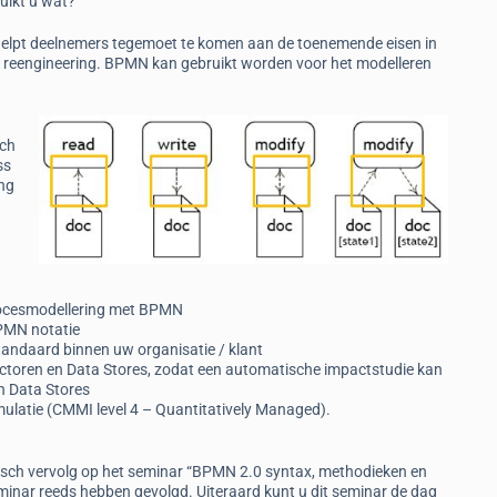
uikt u wat?
helpt deelnemers tegemoet te komen aan de toenemende eisen in
s reengineering. BPMN kan gebruikt worden voor het modelleren
sch
ss
ing
rocesmodellering met BPMN
BPMN notatie
ndaard binnen uw organisatie / klant
toren en Data Stores, zodat een automatische impactstudie kan
en Data Stores
ulatie (CMMI level 4 – Quantitatively Managed).
tisch vervolg op het seminar “BPMN 2.0 syntax, methodieken en
seminar reeds hebben gevolgd. Uiteraard kunt u dit seminar de dag