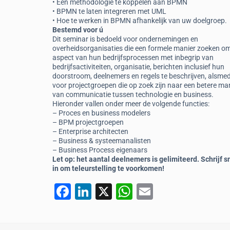
• Een methodologie te koppelen aan BPMN
• BPMN te laten integreren met UML
• Hoe te werken in BPMN afhankelijk van uw doelgroep.
Bestemd voor ú
Dit seminar is bedoeld voor ondernemingen en
overheidsorganisaties die een formele manier zoeken om
aspect van hun bedrijfsprocessen met inbegrip van
bedrijfsactiviteiten, organisatie, berichten inclusief hun
doorstroom, deelnemers en regels te beschrijven, alsme
voor projectgroepen die op zoek zijn naar een betere ma
van communicatie tussen technologie en business.
Hieronder vallen onder meer de volgende functies:
– Proces en business modelers
– BPM projectgroepen
– Enterprise architecten
– Business & systeemanalisten
– Business Process eigenaars
Let op: het aantal deelnemers is gelimiteerd. Schrijf s
in om teleurstelling te voorkomen!
F
Li
X
W
E
a
n
h
m
c
k
at
ai