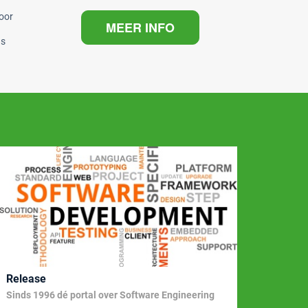
voor
MEER INFO
us
Release
Gener
Sinds 1996 dé portal over Software Engineering
ChatGP