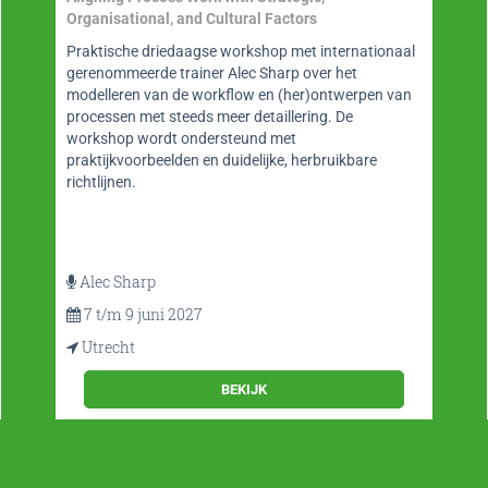
Organisational, and Cultural Factors
Praktische driedaagse workshop met internationaal
gerenommeerde trainer Alec Sharp over het
modelleren van de workflow en (her)ontwerpen van
processen met steeds meer detaillering. De
workshop wordt ondersteund met
praktijkvoorbeelden en duidelijke, herbruikbare
richtlijnen.
Alec Sharp
7 t/m 9 juni 2027
Utrecht
BEKIJK