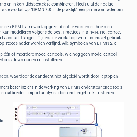
ng en in kort tijdsbestek te combineren. Heeft u al de nodige
 is de workshop “BPMN 2.0 in de praktijk” een prima aanrader om
p hoe een BPM framework opgezet dient te worden en hoe men
 kan modelleren volgens de Best Practices in BPMN. Het correct
el aandacht krijgen. Tijdens de workshop wordt intensief gebruik
hop steeds nader worden verfijnd. Alle symbolen van BPMN 2.x
 één of meerdere modelleertools. Wie nog geen modelleertool
ertools downloaden en installeren:
orden, waardoor de aandacht niet afgeleid wordt door laptop en
emers beter inzicht in de werking van BPMN ondersteunende tools
 en uitbreiden, impactanalyses doen en hergebruik illustreren.
in