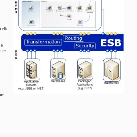
 elk
de
nier
nel