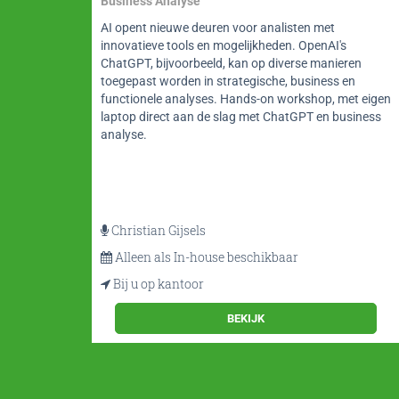
Business Analyse
sche
AI opent nieuwe deuren voor analisten met
blogs
innovatieve tools en mogelijkheden. OpenAI's
o-
ChatGPT, bijvoorbeeld, kan op diverse manieren
r en
toegepast worden in strategische, business en
 en
functionele analyses. Hands-on workshop, met eigen
laptop direct aan de slag met ChatGPT en business
analyse.
Christian Gijsels
Alleen als In-house beschikbaar
Bij u op kantoor
BEKIJK