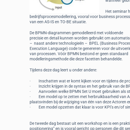
wanneer gebr
Het seminar 
bedrijfsprocesmodellering, vooral voor business proces
van een AS-IS en TO-BE situatie.
De BPMN-diagrammen gemodelleerd met voldoende
precisie en detail kunnen worden gebruikt om automati
– naast andere technologieën – BPEL (Business Proce
Execution Language) code te genereren voor de uitvoer
van processen. Vóór BPMN bestond er geen standaard
modelleringsmethode die deze facetten behandelde.
Tijdens deze dag leert u onder andere:
· Inschatten wat er komt kijken voor en tijdens de p
· Inzicht krijgen in de syntax en het gebruik van de 
· Aanvoelen welke BPMN Set U moet gebruiken als sta
· Een model op te zetten met herbruikbaarheid van Ac
plaatsvinden bij de wijziging van één van deze Actoren 
· Een model opzetten dat klaar is voor KPI’s en/of sim
De tweede dag bestaat uit een workshop en is een prak
positionering” en is vooral gericht op personen die dit 