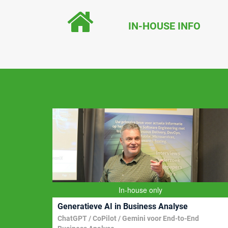
e
e
s
l
b
dI
A
IN-HOUSE INFO
o
n
p
o
p
k
In-house only
Generatieve AI in Business Analyse
ring
ChatGPT / CoPilot / Gemini voor End-to-End