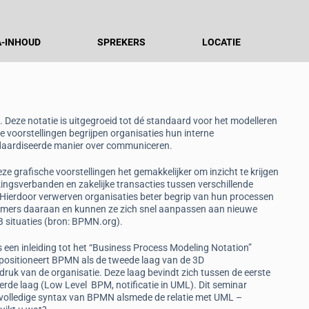
-INHOUD
SPREKERS
LOCATIE
Deze notatie is uitgegroeid tot dé standaard voor het modelleren
 voorstellingen begrijpen organisaties hun interne
ndaardiseerde manier over communiceren.
e grafische voorstellingen het gemakkelijker om inzicht te krijgen
ngsverbanden en zakelijke transacties tussen verschillende
 Hierdoor verwerven organisaties beter begrip van hun processen
nemers daaraan en kunnen ze zich snel aanpassen aan nieuwe
B situaties (bron: BPMN.org).
s een inleiding tot het “Business Process Modeling Notation”
positioneert BPMN als de tweede laag van de 3D
druk van de organisatie. Deze laag bevindt zich tussen de eerste
derde laag (Low Level BPM, notificatie in UML). Dit seminar
volledige syntax van BPMN alsmede de relatie met UML –