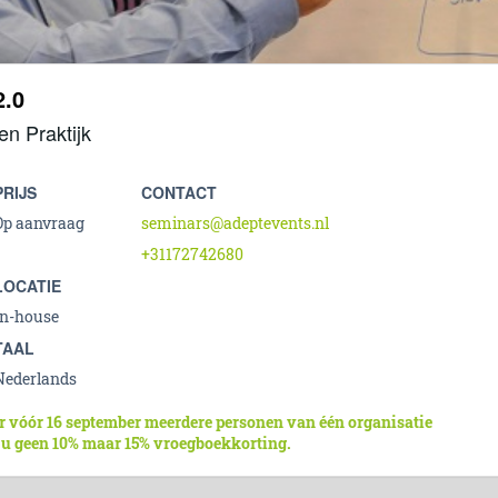
.0
n Praktijk
PRIJS
CONTACT
Op aanvraag
seminars@adeptevents.nl
+31172742680
LOCATIE
In-house
TAAL
Nederlands
r vóór 16 september meerdere personen van één organisatie
 u geen 10% maar 15% vroegboekkorting.