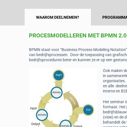
WAAROM DEELNEMEN?
PROGRAMMA
PROCESMODELLEREN MET BPMN 2.0
BPMN staat voor “Business Process Modeling Notation”. 
van bedrijfsprocessen. Door de toepassing van grafische
bedrijfsprocedures beter en kunnen ze er op een gesta
Ook maken dez
in samenwerki
organisaties.
en alle deel
interne en B2
Het seminar i
formaat. Het 
bedrijfsblauw
(visie) en de 
behandelt de 