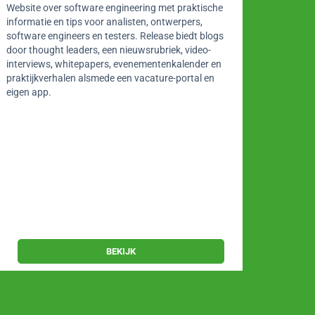
Busine
Website over software engineering met praktische
informatie en tips voor analisten, ontwerpers,
AI ope
software engineers en testers. Release biedt blogs
innova
door thought leaders, een nieuwsrubriek, video-
ChatGP
interviews, whitepapers, evenementenkalender en
toegep
praktijkverhalen alsmede een vacature-portal en
functi
eigen app.
laptop
analys
Chri
Alle
Bij 
BEKIJK