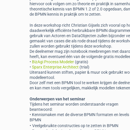
hiervoor ook volgen om zo theorie en praktijk in samenha
theoretische kennis van BPMN 1.2 of 2.0 opgedaan, dan
de BPMN kennis in praktijk om te zetten.
In deze workshop richt Christian Gijsels zich vooral o
daadwerkelijk efficiënte herbruikbare BPMN diagrammen
gebruik van Actoren en DataObjecten zullen bijzonder ve
gemaakt van cases die als rode draad tijdens de works
zullen worden gebruikt tijdens deze workshop.
De deelnemer mag zijn notebook meebrengen met daarop
heeft, kan eventueel één van de volgende gratis modelle
•
BizAgi Process Modeler
(gratis)
•
Sparx Enterprise Architect
(trial)
Uiteraard kunnen stiften, papier & muur ook gebruikt w
modelleertool.
Door zelf met een BPMN tool te werken krijgen de deeln
en kan men tools vergelijken, makkelijk modellen tekenen
Onderwerpen van het seminar
Tijdens het seminar worden onderstaande vragen
beantwoord:
• Kennismaken met de diverse BPMN formaten en levels 
BPMN
•
Veelgebruikte constructies op te zetten in BPMN