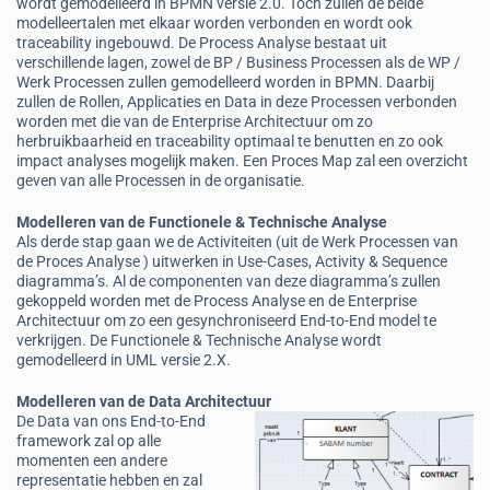
wordt gemodelleerd in BPMN versie 2.0. Toch zullen de beide
modelleertalen met elkaar worden verbonden en wordt ook
traceability ingebouwd. De Process Analyse bestaat uit
verschillende lagen, zowel de BP / Business Processen als de WP /
Werk Processen zullen gemodelleerd worden in BPMN. Daarbij
zullen de Rollen, Applicaties en Data in deze Processen verbonden
worden met die van de Enterprise Architectuur om zo
herbruikbaarheid en traceability optimaal te benutten en zo ook
impact analyses mogelijk maken. Een Proces Map zal een overzicht
geven van alle Processen in de organisatie.
Modelleren van de Functionele & Technische Analyse
Als derde stap gaan we de Activiteiten (uit de Werk Processen van
de Proces Analyse ) uitwerken in Use-Cases, Activity & Sequence
diagramma’s. Al de componenten van deze diagramma’s zullen
gekoppeld worden met de Process Analyse en de Enterprise
Architectuur om zo een gesynchroniseerd End-to-End model te
verkrijgen. De Functionele & Technische Analyse wordt
gemodelleerd in UML versie 2.X.
Modelleren van de Data Architectuur
De Data van ons End-to-End
framework zal op alle
momenten een andere
representatie hebben en zal