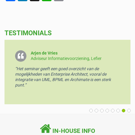
a
n
h
m
c
k
at
ai
e
e
s
l
TESTIMONIALS
b
dI
A
o
n
p
o
p
Arjen de Vries
Adviseur Informatievoorziening, Lefier
k
“Het seminar geeft een goed overzicht van de
mogelijkheden van Enterprise Architect, vooral de
integratie van UML, BPML en Archimate is een sterk
punt.”
IN-HOUSE INFO