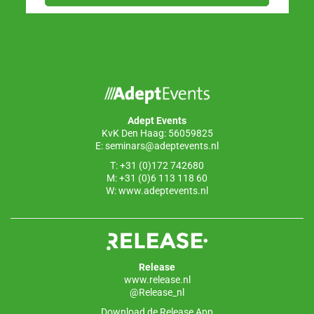
Adept Events
KvK Den Haag: 56059825
E:
seminars@adeptevents.nl
T: +31 (0)172 742680
M: +31 (0)6 113 118 60
W:
www.adeptevents.nl
Release
www.release.nl
@Release_nl
Download de Release App