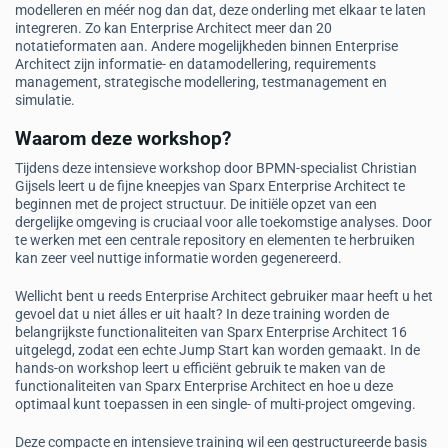
modelleren en méér nog dan dat, deze onderling met elkaar te laten
integreren. Zo kan Enterprise Architect meer dan 20
notatieformaten aan. Andere mogelijkheden binnen Enterprise
Architect zijn informatie- en datamodellering, requirements
management, strategische modellering, testmanagement en
simulatie.
Waarom deze workshop?
Tijdens deze intensieve workshop door BPMN-specialist Christian
Gijsels leert u de fijne kneepjes van Sparx Enterprise Architect te
beginnen met de project structuur. De initiële opzet van een
dergelijke omgeving is cruciaal voor alle toekomstige analyses. Door
te werken met een centrale repository en elementen te herbruiken
kan zeer veel nuttige informatie worden gegenereerd.
Wellicht bent u reeds Enterprise Architect gebruiker maar heeft u het
gevoel dat u niet álles er uit haalt? In deze training worden de
belangrijkste functionaliteiten van Sparx Enterprise Architect 16
uitgelegd, zodat een echte Jump Start kan worden gemaakt. In de
hands-on workshop leert u efficiënt gebruik te maken van de
functionaliteiten van Sparx Enterprise Architect en hoe u deze
optimaal kunt toepassen in een single- of multi-project omgeving.
Deze compacte en intensieve training wil een gestructureerde basis