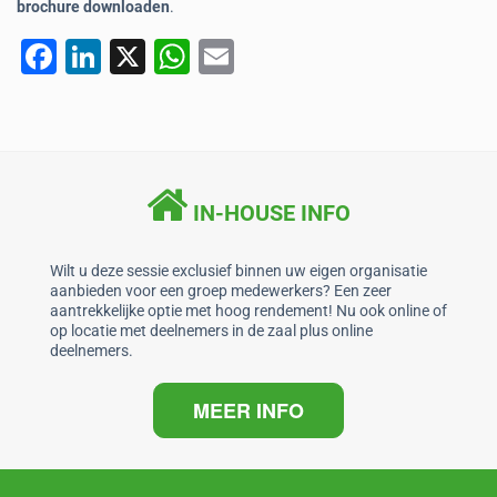
brochure downloaden
.
F
Li
X
W
E
a
n
h
m
c
k
at
ai
e
e
s
l
b
dI
A
IN-HOUSE INFO
o
n
p
o
p
Wilt u deze sessie exclusief binnen uw eigen organisatie
aanbieden voor een groep medewerkers? Een zeer
k
aantrekkelijke optie met hoog rendement! Nu ook online of
op locatie met deelnemers in de zaal plus online
deelnemers.
MEER INFO