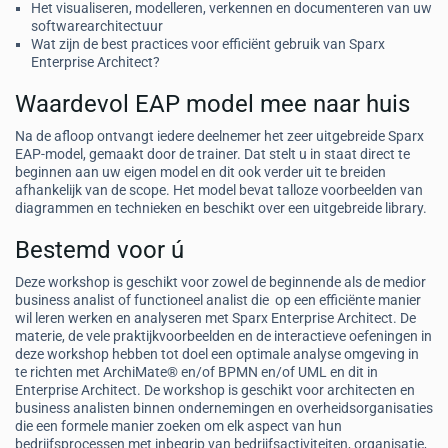
Het visualiseren, modelleren, verkennen en documenteren van uw
softwarearchitectuur
Wat zijn de best practices voor efficiënt gebruik van Sparx
Enterprise Architect?
Waardevol EAP model mee naar huis
Na de afloop ontvangt iedere deelnemer het zeer uitgebreide Sparx
EAP-model, gemaakt door de trainer. Dat stelt u in staat direct te
beginnen aan uw eigen model en dit ook verder uit te breiden
afhankelijk van de scope. Het model bevat talloze voorbeelden van
diagrammen en technieken en beschikt over een uitgebreide library.
Bestemd voor ú
Deze workshop is geschikt voor zowel de beginnende als de medior
business analist of functioneel analist die op een efficiënte manier
wil leren werken en analyseren met Sparx Enterprise Architect. De
materie, de vele praktijkvoorbeelden en de interactieve oefeningen in
deze workshop hebben tot doel een optimale analyse omgeving in
te richten met ArchiMate® en/of BPMN en/of UML en dit in
Enterprise Architect. De workshop is geschikt voor architecten en
business analisten binnen ondernemingen en overheidsorganisaties
die een formele manier zoeken om elk aspect van hun
bedrijfsprocessen met inbegrip van bedrijfsactiviteiten, organisatie,