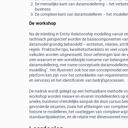
De menselijke kant van datamodellering – het verbe
business
De complexe kant van datamodelleren – het modeller
De workshop
Na de inleiding in Entity-Relationship modelling vanuit e
technisch perspectief worden de basiscomponenten va
datamodel grondig behandeld – entiteiten, relaties, attr
regels. Praktische tips, kwaliteitschecklists en veel vo
valkuilen worden uitgewisseld. Door oefeningen laat de
zien waarom er een wereldwijde toename van belangstell
datamodellering, met name conceptuele datamodellerin
modelling”. Het illustreert ook hoe een conceptmodel ee
platform kan zijn voor het ontwikkelen van requirements
en services) en het identificeren van bedrijfsprocessen.
De nadruk wordt gelegd op een herhaalbare methode voo
workshop worden nieuwe en ervaren modelleerders op één
unieke, business-vriendelijke aanpak die deze cursus bi
gevorderde situaties, zoals het afdwingen van complexe b
historie te modelleren, het vastleggen van complexe wi
standaardpakketten, en de relatie met dimensioneel mod