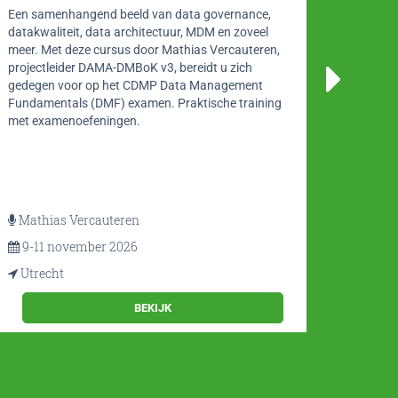
Een samenhangend beeld van data governance,
Organi
datakwaliteit, data architectuur, MDM en zoveel
selfser
meer. Met deze cursus door Mathias Vercauteren,
klantge
projectleider DAMA-DMBoK v3, bereidt u zich
ontwer
gedegen voor op het CDMP Data Management
seminar
Fundamentals (DMF) examen. Praktische training
ontwer
met examenoefeningen.
Mathias Vercauteren
Rick
9-11 november 2026
11 
Utrecht
Utre
BEKIJK