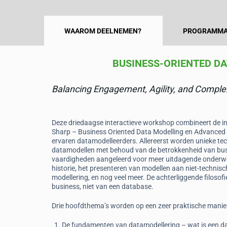
WAAROM DEELNEMEN?
PROGRAMMA
BUSINESS-ORIENTED D
Balancing Engagement, Agility, and Comple
Deze driedaagse interactieve workshop combineert de i
Sharp – Business Oriented Data Modelling en Advanced 
ervaren datamodelleerders. Allereerst worden unieke te
datamodellen met behoud van de betrokkenheid van bus
vaardigheden aangeleerd voor meer uitdagende onderwerp
historie, het presenteren van modellen aan niet-technis
modellering, en nog veel meer. De achterliggende filosofi
business, niet van een database.
Drie hoofdthema’s worden op een zeer praktische manier
De fundamenten van datamodellering – wat is een d