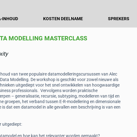
-INHOUD
KOSTEN DEELNAME
SPREKERS
ATA MODELLING MASTERCLASS
xity
nhoud van twee populaire datamodelleringscursussen van Alec
Data Modelling. De workshop is geschikt voor zowel nieuwe als
chnieken uitgediept voor het snel ontwikkelen van hoogwaardige
iness professionals. Vervolgens worden praktische
en – generalisatie, recursie, subtyping, modelleren van tijd en
che groepen, het verband tussen E-R-modellering en dimensionale
e is dat een datamodel in alle gevallen een beschrijving is van een
 uitgediept:
atamodel en hoe kan het relevanter worden gemaakt?