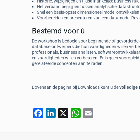
Historie, wijzigingen en tijdsafhankelijke business r
Het verband begrijpen tussen analytische datastruct
Snel een basis-opzet dimensioneel model ontwikkelen
Voorbereiden en presenteren van een datamodel Revi
Bestemd voor ú
De workshop is bedoeld voor beginnende of gevorderde d
database-ontwerpers die hun vaardigheden willen verbe
professionals, business analisten, softwareontwikkelaar
en vaardigheden willen verbeteren. Er is geen vooropleid
gerelateerde concepten aan te raden.
Bovenaan de pagina bij Downloads kunt u de
volledige
F
Li
X
W
E
a
n
h
m
c
k
at
ai