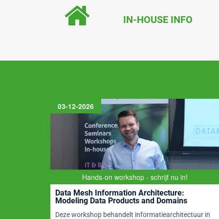
e
e
s
l
b
dI
A
IN-HOUSE INFO
o
n
p
o
p
k
03-12-2026
Hands-on workshop - schrijf nu in!
ional
Data Mesh Information Architecture:
Modeling Data Products and Domains
Deze workshop behandelt informatiearchitectuur in