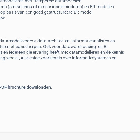
ules modelleren met “temporele datamodellen”
uren (sterschema of dimensionele modellen) en ER-modellen
 op basis van een goed gestructureerd ER-model
ew.
atamodelleerders, data-architecten, informatieanalisten en
teren of aanscherpen. Ook voor datawarehousing- en BI-
s en iedereen die ervaring heeft met datamodelleren en de kennis
ing vereist, al is enige voorkennis over informatiesystemen en
 PDF brochure downloaden
.