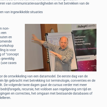
teren van communicatievaardigheden en het betrekken van de
en van ingewikkelde situaties
en non-
n een
ibuten en
orkomende
 workshop
ing is voor
g of “concept
n geweldig
 (use cases
r de ontwikkeling van een datamodel. De eerste dag van de
 lijn gebracht met betrekking tot terminologie, conventies en de
edt. De volgende twee dagen gaat de cursus verder met meer
edrijfsregels, recursie, het voldoen aan regelgeving om tijd en
jzigingen en correcties, het omgaan met bestaande databases of
elleren.