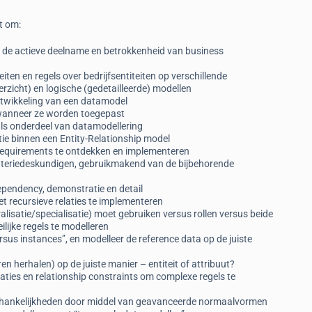
t om:
e de actieve deelname en betrokkenheid van business
ten en regels over bedrijfsentiteiten op verschillende
erzicht) en logische (gedetailleerde) modellen
ntwikkeling van een datamodel
 wanneer ze worden toegepast
 als onderdeel van datamodellering
tie binnen een Entity-Relationship model
requirements te ontdekken en implementeren
ateriedeskundigen, gebruikmakend van de bijbehorende
 dependency, demonstratie en detail
et recursieve relaties te implementeren
isatie/specialisatie) moet gebruiken versus rollen versus beide
lijke regels te modelleren
sus instances”, en modelleer de reference data op de juiste
en herhalen) op de juiste manier – entiteit of attribuut?
aties en relationship constraints om complexe regels te
 afhankelijkheden door middel van geavanceerde normaalvormen