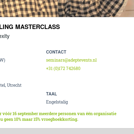
LLING MASTERCLASS
xity
CONTACT
TW)
seminars@adeptevents.nl
+31 (0)172 742680
el, Utrecht
TAAL
Engelstalig
r vóór 16 september meerdere personen van één organisatie
 u geen 10% maar 15% vroegboekkorting.