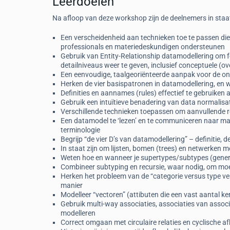
Leerdoelen
Na afloop van deze workshop zijn de deelnemers in staa
Een verscheidenheid aan technieken toe te passen di
professionals en materiedeskundigen ondersteunen
Gebruik van Entity-Relationship datamodellering om fei
detailniveaus weer te geven, inclusief conceptuele (ov
Een eenvoudige, taalgeoriënteerde aanpak voor de o
Herken de vier basispatronen in datamodellering, en
Definities en aannames (rules) effectief te gebruiken
Gebruik een intuïtieve benadering van data normalisa
Verschillende technieken toepassen om aanvullende 
Een datamodel te ‘lezen’ en te communiceren naar m
terminologie
Begrijp “de vier D’s van datamodellering” – definitie,
In staat zijn om lijsten, bomen (trees) en netwerken m
Weten hoe en wanneer je supertypes/subtypes (general
Combineer subtyping en recursie, waar nodig, om moei
Herken het probleem van de “categorie versus type ver
manier
Modelleer “vectoren” (attibuten die een vast aantal ker
Gebruik multi-way associaties, associaties van associ
modelleren
Correct omgaan met circulaire relaties en cyclische