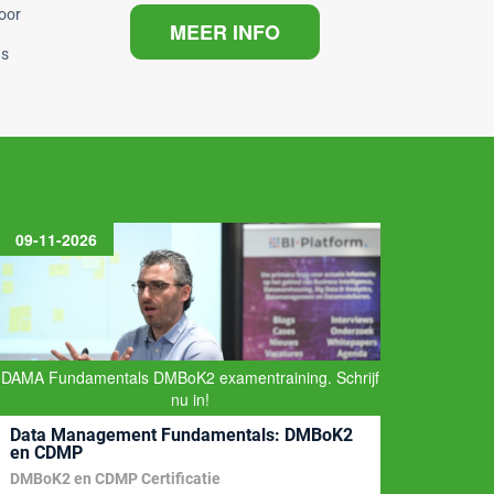
voor
MEER INFO
us
09-11-2026
11-11
DAMA Fundamentals DMBoK2 examentraining. Schrijf
nu in!
Data Management Fundamentals: DMBoK2
Ontwe
en CDMP
Archi
DMBoK2 en CDMP Certificatie
Stappe