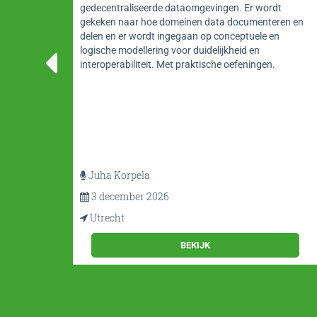
gedecentraliseerde dataomgevingen. Er wordt
gekeken naar hoe domeinen data documenteren en
delen en er wordt ingegaan op conceptuele en
rin de
logische modellering voor duidelijkheid en
het
interoperabiliteit. Met praktische oefeningen.
en van
e
nt
Juha Korpela
3 december 2026
Utrecht
BEKIJK