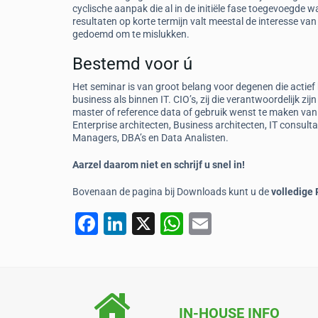
cyclische aanpak die al in de initiële fase toegevoegde 
resultaten op korte termijn valt meestal de interesse va
gedoemd om te mislukken.
Bestemd voor ú
Het seminar is van groot belang voor degenen die actief
business als binnen IT. CIO’s, zij die verantwoordelijk zijn
master of reference data of gebruik wenst te maken van e
Enterprise architecten, Business architecten, IT consul
Managers, DBA’s en Data Analisten.
Aarzel daarom niet en schrijf u snel in!
Bovenaan de pagina bij Downloads kunt u de
volledige
F
Li
X
W
E
a
n
h
m
c
k
at
ai
e
e
s
l
b
dI
A
IN-HOUSE INFO