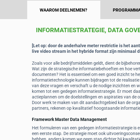
WAAROM DEELNEMEN?
PROGRAMMA
INFORMATIESTRATEGIE, DATA GO
[Let op: door de anderhalve meter restrictie is het aant
live video stream in het hybride format zijn minimaal d
Daphne Eekhuis
Zoals voor alle bedrijfsmiddelen geldt, dient de bijbehore
Coördinator Business Reporting
Wat zijn de strategische informatiebehoeften en hoe ve
Thales NL
documenten? Het is essentieel om een goed inzicht te heb
delijk theoretisch
informatietechnologie kunnen bijdragen tot de realisatie 
el aandacht voor de
“Super interessante én leuke dagen met 
van deze vragen en verschaft u de nodige inzichten en 
diepgaande kennis en inzichten.”
komen tot een gedegen informatiestrategie. Er moet da
actieplannen om de doelstellingen en aspiraties van de o
Door werk te maken van dit aandachtgebied kan de orga
partners, rekenen op kwalitatief hoogstaande informatie
Framework Master Data Management
Het formuleren van een gedegen informatiestrategie is e
een eerste stap. De strategie moet ook uitvoeringscons
hebben, anders komen we geen stap dichter bij kwalitat