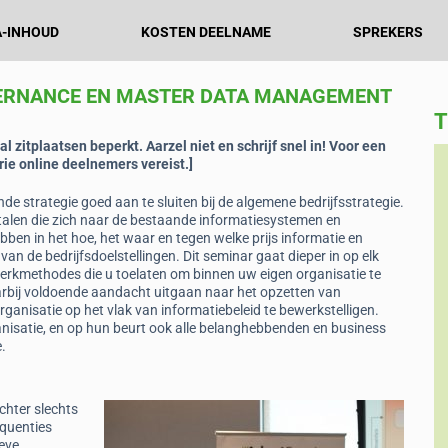
-INHOUD
KOSTEN DEELNAME
SPREKERS
VERNANCE EN MASTER DATA MANAGEMENT
T
al zitplaatsen beperkt. Aarzel niet en schrijf snel in! Voor een
rie online deelnemers vereist.]
Ronald Siemonsma
nde strategie goed aan te sluiten bij de algemene bedrijfsstrategie.
,
Enterprise Architect, CJIB
rtalen die zich naar de bestaande informatiesystemen en
ben in het hoe, het waar en tegen welke prijs informatie en
“2 intensieve maar informatieve dagen vol
van de bedrijfsdoelstellingen. Dit seminar gaat dieper in op elk
veel
kennisoverdracht. Van harte aanbevolen voor
werkmethodes die u toelaten om binnen uw eigen organisatie te
een ieder die waarde uit zijn data wil halen.”
arbij voldoende aandacht uitgaan naar het opzetten van
rganisatie op het vlak van informatiebeleid te bewerkstelligen.
nisatie, en op hun beurt ook alle belanghebbenden en business
.
chter slechts
equenties
ieve