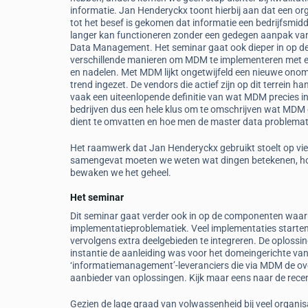
informatie. Jan Henderyckx toont hierbij aan dat een org
tot het besef is gekomen dat informatie een bedrijfsmiddel
langer kan functioneren zonder een gedegen aanpak va
Data Management. Het seminar gaat ook dieper in op d
verschillende manieren om MDM te implementeren met e
en nadelen. Met MDM lijkt ongetwijfeld een nieuwe ono
trend ingezet. De vendors die actief zijn op dit terrein ha
vaak een uiteenlopende definitie van wat MDM precies i
bedrijven dus een hele klus om te omschrijven wat MDM
dient te omvatten en hoe men de master data problemat
Het raamwerk dat Jan Henderyckx gebruikt stoelt op vier p
samengevat moeten we weten wat dingen betekenen, hoe z
bewaken we het geheel.
Het seminar
Dit seminar gaat verder ook in op de componenten waa
implementatieproblematiek. Veel implementaties starten 
vervolgens extra deelgebieden te integreren. De oplossin
instantie de aanleiding was voor het domeingerichte va
‘informatiemanagement’-leveranciers die via MDM de ove
aanbieder van oplossingen. Kijk maar eens naar de recen
Gezien de lage graad van volwassenheid bij veel organis