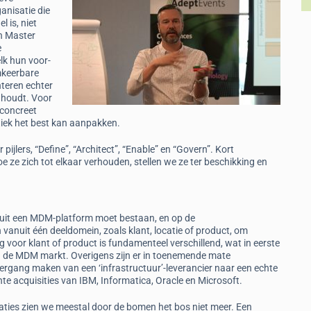
anisatie die
 is, niet
n Master
e
lk hun voor-
mkeerbare
nteren echter
nhoudt. Voor
 concreet
iek het best kan aanpakken.
ijlers, “Define”, “Architect”, “Enable” en “Govern”. Kort
e zich tot elkaar verhouden, stellen we ze ter beschikking en
ruit een MDM-platform moet bestaan, en op de
vanuit één deeldomein, zoals klant, locatie of product, om
g voor klant of product is fundamenteel verschillend, wat in eerste
n de MDM markt. Overigens zijn er in toenemende mate
rgang maken van een ‘infrastructuur’-leverancier naar een echte
te acquisities van IBM, Informatica, Oracle en Microsoft.
aties zien we meestal door de bomen het bos niet meer. Een