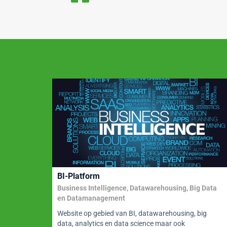
o
n
p
o
p
k
BI-Platform
Business Intelligence, Datawarehousing, Big Data
ity
en Datamanagement
uit
Website op gebied van BI, datawarehousing, big
data, analytics en data science maar ook