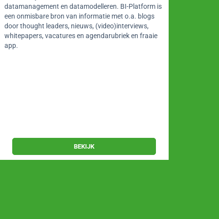
contex
datamanagement en datamodelleren. BI-Platform is
modell
een onmisbare bron van informatie met o.a. blogs
betrok
door thought leaders, nieuws, (video)interviews,
intens
whitepapers, vacatures en agendarubriek en fraaie
volop t
app.
Alec
16 
Utre
BEKIJK