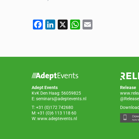
F
Li
X
W
E
a
n
h
m
c
k
at
ail
e
e
s
b
dI
A
o
n
p
o
p
Adept Events
Release
k
KvK Den Haag: 56059825
www.rele
E:
seminars@adeptevents.nl
@Release
T: +31 (0)172 742680
Download
M: +31 (0)6 113 118 60
W:
www.adeptevents.nl