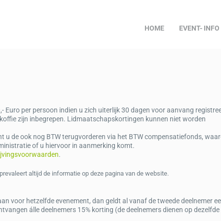
HOME
EVENT- INFO
Euro per persoon indien u zich uiterlijk 30 dagen voor aanvang registree
 koffie zijn inbegrepen. Lidmaatschapskortingen kunnen niet worden
unt u de ook nog BTW terugvorderen via het BTW compensatiefonds, waar
dministratie of u hiervoor in aanmerking komt.
ijvingsvoorwaarden
.
prevaleert altijd de informatie op deze pagina van de website.
f aan voor hetzelfde evenement, dan geldt al vanaf de tweede deelnemer e
ntvangen álle deelnemers 15% korting (de deelnemers dienen op dezelfde