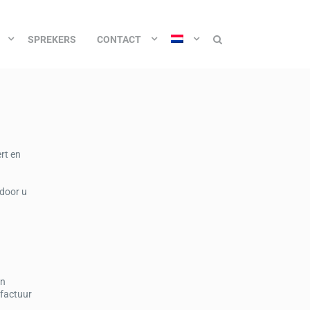
SPREKERS
CONTACT
rt en
door u
en
 factuur