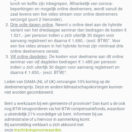
lunch en koffie zijn inbegrepen. Afhankelijk van corona-
beperkingen en mogelijk online deelnemers, wordt vanuit de
zaal tevens een live video stream voor online deelnemers
verzorgd (punt 2 hieronder).
Drie volle dagen online
. Neemt u online deel aan de hybride
variant van het driedaagse seminar dan bedragen de kosten €
1.521,- per persoon indien u zich uiterlijk 30 dagen voor
aanvang registreert en daarna € 1.690,- (excl. BTW)*. Voor
een live video stream in het hybride format zijn minimaal drie
online deelnemers vereist.
Vijf online dagdelen
. De kosten voor deelname aan dit online
seminar van vijf dagdelen bedragen € 1.485 per persoon
indien u zich uiterlijk 30 dagen voor aanvang registreert en
daarna € 1.650,- (excl. BTW)*.
Leden van DAMA (NL of UK) ontvangen 10% korting op de
deelnemersprijs. Deze en andere lidmaatschapskortingen kunnen
niet worden gecombineerd.
Bent u werkzaam bij een gemeente of provincie? Dan kunt u de ook
nog BTW terugvorderen via het BTW compensatiefonds, waardoor
u uiteindelijk 21% voordeliger uit bent. Informeer bij uw
administratie of u hiervoor in aanmerking komt.
Bij aanmelding verklaart u zich akkoord met
onze
inschrijvingsvoorwaarden
.