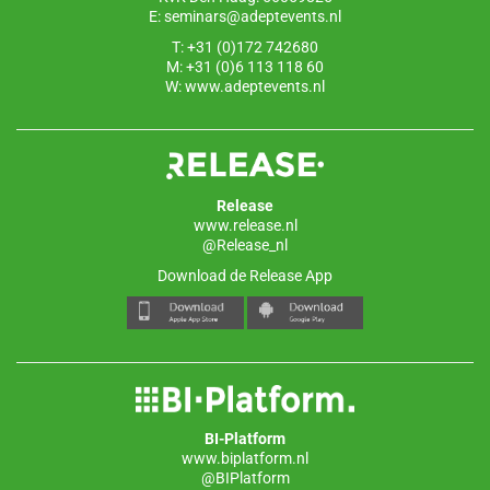
E:
seminars@adeptevents.nl
T: +31 (0)172 742680
M: +31 (0)6 113 118 60
W:
www.adeptevents.nl
Release
www.release.nl
@Release_nl
Download de Release App
BI-Platform
www.biplatform.nl
@BIPlatform