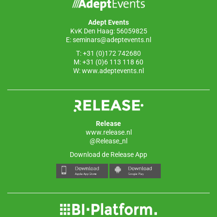
Adept Events
KvK Den Haag: 56059825
E:
seminars@adeptevents.nl
T: +31 (0)172 742680
M: +31 (0)6 113 118 60
W:
www.adeptevents.nl
Release
www.release.nl
@Release_nl
Download de Release App