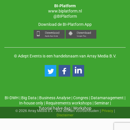
BI-Platform
www.biplatform.nl
@BIPlatform
Download de BI-Platform App
© Adept Events is een handelsnaam van Array Media B.V.
BI-DWH
|
Big Data
|
Business Analyse
|
Congres
|
Datamanagement
|
In-house only
|
Requirements workshops
|
Seminar
|
Tutorial halve dag
|
Workshop
© 2026 Array Media b.v. - Alle rechten voorbehouden
|
Privacy
|
Disclaimer