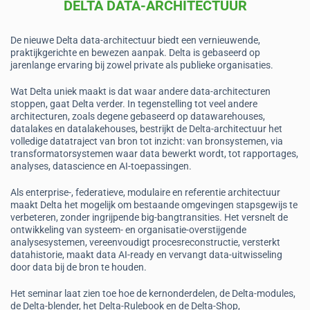
DELTA DATA-ARCHITECTUUR
De nieuwe Delta data-architectuur biedt een vernieuwende,
praktijkgerichte en bewezen aanpak. Delta is gebaseerd op
jarenlange ervaring bij zowel private als publieke organisaties.
Wat Delta uniek maakt is dat waar andere data-architecturen
stoppen, gaat Delta verder. In tegenstelling tot veel andere
architecturen, zoals degene gebaseerd op datawarehouses,
datalakes en datalakehouses, bestrijkt de Delta-architectuur het
volledige datatraject van bron tot inzicht: van bronsystemen, via
transformatorsystemen waar data bewerkt wordt, tot rapportages,
analyses, datascience en AI-toepassingen.
Als enterprise-, federatieve, modulaire en referentie architectuur
maakt Delta het mogelijk om bestaande omgevingen stapsgewijs te
verbeteren, zonder ingrijpende big-bangtransities. Het versnelt de
ontwikkeling van systeem- en organisatie-overstijgende
analysesystemen, vereenvoudigt procesreconstructie, versterkt
datahistorie, maakt data AI-ready en vervangt data-uitwisseling
door data bij de bron te houden.
Het seminar laat zien toe hoe de kernonderdelen, de Delta-modules,
de Delta-blender, het Delta-Rulebook en de Delta-Shop,