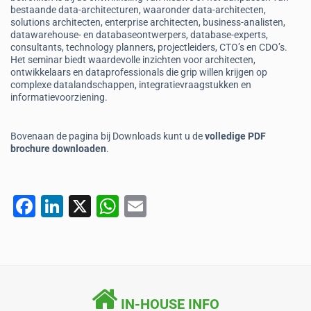
bestaande data-architecturen, waaronder data-architecten,
solutions architecten, enterprise architecten, business-analisten,
datawarehouse- en databaseontwerpers, database-experts,
consultants, technology planners, projectleiders, CTO’s en CDO’s.
Het seminar biedt waardevolle inzichten voor architecten,
ontwikkelaars en dataprofessionals die grip willen krijgen op
complexe datalandschappen, integratievraagstukken en
informatievoorziening.
Bovenaan de pagina bij Downloads kunt u de
volledige PDF
brochure downloaden
.
F
Li
X
W
E
a
n
h
m
c
k
at
ai
e
e
s
l
b
dI
A
IN-HOUSE INFO