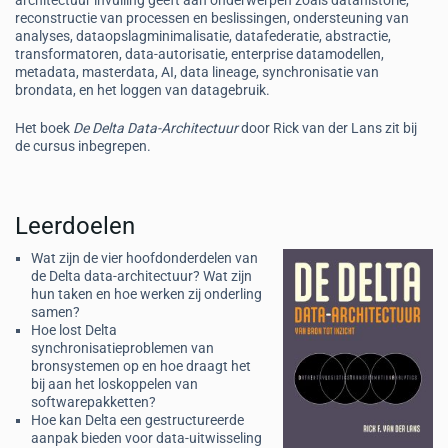
architectuur invulling geeft aan onderwerpen zoals datahistorie,
reconstructie van processen en beslissingen, ondersteuning van
analyses, dataopslagminimalisatie, datafederatie, abstractie,
transformatoren, data-autorisatie, enterprise datamodellen,
metadata, masterdata, AI, data lineage, synchronisatie van
brondata, en het loggen van datagebruik.
Het boek
De Delta Data-Architectuur
door Rick van der Lans zit bij
de cursus inbegrepen.
Leerdoelen
Wat zijn de vier hoofdonderdelen van
de Delta data-architectuur? Wat zijn
hun taken en hoe werken zij onderling
samen?
Hoe lost Delta
synchronisatieproblemen van
bronsystemen op en hoe draagt het
bij aan het loskoppelen van
softwarepakketten?
Hoe kan Delta een gestructureerde
aanpak bieden voor data-uitwisseling