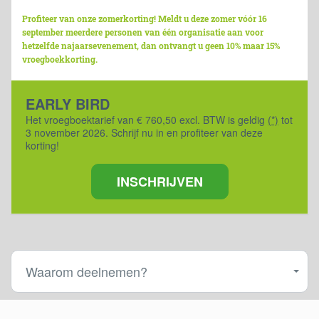
Profiteer van onze zomerkorting! Meldt u deze zomer vóór 16
september meerdere personen van één organisatie aan voor
hetzelfde najaarsevenement, dan ontvangt u geen 10% maar 15%
vroegboekkorting.
EARLY BIRD
Het vroegboektarief van € 760,50 excl. BTW is geldig
(*)
tot
3 november 2026. Schrijf nu in en profiteer van deze
korting!
INSCHRIJVEN
Waarom deelnemen?