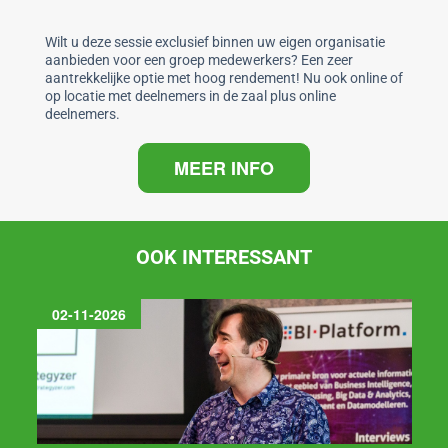
o
n
p
o
p
Wilt u deze sessie exclusief binnen uw eigen organisatie
aanbieden voor een groep medewerkers? Een zeer
k
aantrekkelijke optie met hoog rendement! Nu ook online of
op locatie met deelnemers in de zaal plus online
deelnemers.
MEER INFO
OOK INTERESSANT
02-11-2026