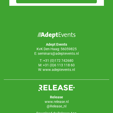
Adept Events
KvK Den Haag: 56059825
E:
seminars@adeptevents.nl
T: +31 (0)172 742680
M: +31 (0)6 113 118 60
W:
www.adeptevents.nl
Release
www.release.nl
@Release_nl