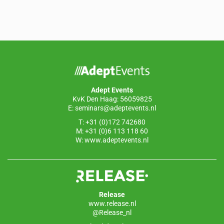
a
n
h
m
c
k
at
ail
e
e
s
b
dI
A
o
n
p
o
p
Adept Events
k
KvK Den Haag: 56059825
E:
seminars@adeptevents.nl
T: +31 (0)172 742680
M: +31 (0)6 113 118 60
W:
www.adeptevents.nl
Release
www.release.nl
@Release_nl